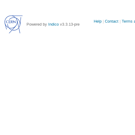
Site
Help
Contact
Terms a
Powered by
Indico
v3.3.13-pre
links