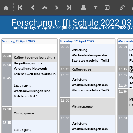
Forschung trifft Schule 2022-03
from
Monday, 11 April 2022 (09:00)
to
Wednesday, 13 April 2022 (17
Monday, 11 April 2022
Tuesday, 12 April 2022
Wednesday
09:00
09:00
Vertiefung:
E
Wechselwirkungen des
Un
09:30
Kaffee bevor es los geht :)
Standardmodells - Teil 1
F
Begrüßungsrunde,
10:00
Ne
Vorstellung Netzwerk
10:15
10:15
Kaffeepause
K
Vo
Teilchenwelt und Warm-up
10:35
10:35
Ma
10:45
Vertiefung:
or
A
Wechselwirkungen des
Ladungen,
11:10
T
Ev
Standardmodells - Teil 2
Wechselwirkungen und
11:30
Teilchen - Teil 1
Mi
12:00
Fa
Mittagspause
12:30
Mittagspause
13:00
13:00
13:15
Vertiefung:
Wechselwirkungen des
Ladungen,