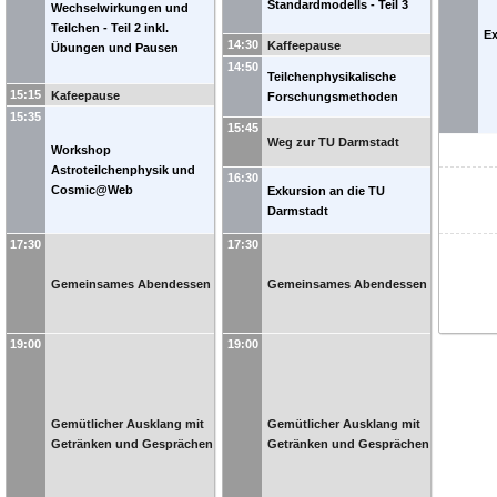
Standardmodells - Teil 3
Wechselwirkungen und
Teilchen - Teil 2 inkl.
Ex
14:30
Kaffeepause
Übungen und Pausen
14:50
Teilchenphysikalische
15:15
Kafeepause
Forschungsmethoden
15:35
15:45
Weg zur TU Darmstadt
Workshop
Astroteilchenphysik und
16:30
Cosmic@Web
Exkursion an die TU
Darmstadt
17:30
17:30
Gemeinsames Abendessen
Gemeinsames Abendessen
19:00
19:00
Gemütlicher Ausklang mit
Gemütlicher Ausklang mit
Getränken und Gesprächen
Getränken und Gesprächen