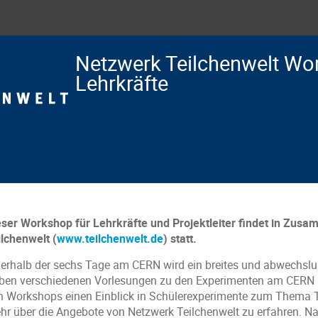
Netzwerk Teilchenwelt Wo
Lehrkräfte
eser Workshop für Lehrkräfte und Projektleiter findet in Zus
ilchenwelt (
www.teilchenwelt.de
) statt.
nerhalb der sechs Tage am CERN wird ein breites und abwechsl
ben verschiedenen Vorlesungen zu den Experimenten am CERN b
n Workshops einen Einblick in Schülerexperimente zum Thema
hr über die Angebote von Netzwerk Teilchenwelt zu erfahren. Na