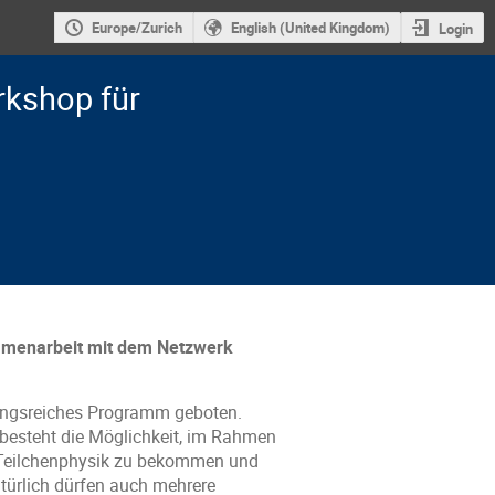
Europe/Zurich
English (United Kingdom)
Login
rkshop für
ammenarbeit mit dem Netzwerk
ungsreiches Programm geboten.
esteht die Möglichkeit, im Rahmen
 Teilchenphysik zu bekommen und
türlich dürfen auch mehrere