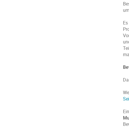
Be
um
Es
Pr
Vo
un
Tei
ma
Be
Da
We
Sei
Ein
Mu
Be