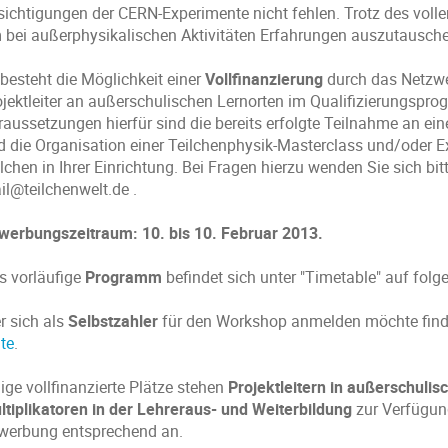
sichtigungen der CERN-Experimente nicht fehlen. Trotz des voll
 bei außerphysikalischen Aktivitäten Erfahrungen auszutausche
 besteht die Möglichkeit einer
Vollfinanzierung
durch das Netzwe
ojektleiter an außerschulischen Lernorten im Qualifizierungspr
raussetzungen hierfür sind die bereits erfolgte Teilnahme an ein
d die Organisation einer Teilchenphysik-Masterclass und/oder 
lchen in Ihrer Einrichtung. Bei Fragen hierzu wenden Sie sich bitt
il@teilchenwelt.de .
werbungszeitraum: 10. bis 10. Februar 2013.
s vorläufige
Programm
befindet sich unter "Timetable" auf fol
r sich als
Selbstzahler
für den Workshop anmelden möchte find
te
.
ige vollfinanzierte Plätze stehen
Projektleitern in außerschulis
ltiplikatoren in der Lehreraus- und Weiterbildung
zur Verfügung
werbung entsprechend an.