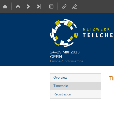
24–29 Mar 2013
CERN
Europe/Zurich timezone
Event
T
Overview
menu
Timetable
Registration