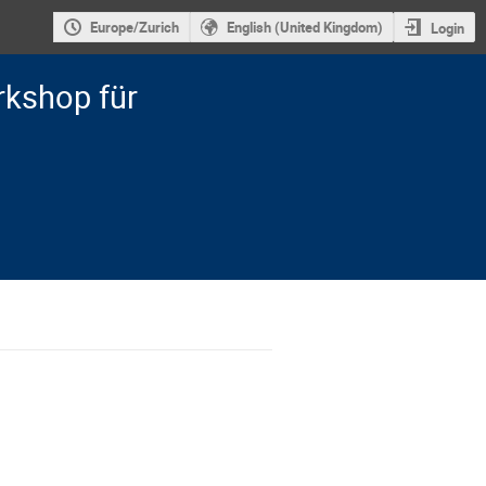
Europe/Zurich
English (United Kingdom)
Login
rkshop für