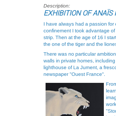
Description:
EXHIBITION OF ANA
Ï
S 
I have always had a passion for 
confinement I took advantage of 
strip. Then at the age of 16 I sta
the one of the tiger and the lione
There was no particular ambition
walls in private homes, includin
lighthouse of La Jument, a fresc
newspaper "Ouest France".
From
lear
ima
work
"Sto