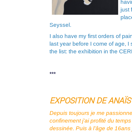
havi
just
plac
Seyssel.
I also have my first orders of pa
last year before I come of age, I 
the list: the exhibition in the C
***
EXPOSITION DE
ANA
Ï
S
Depuis toujours je me passionne p
confinement j’ai profité du temp
dessinée. Puis à l’âge de 16ans