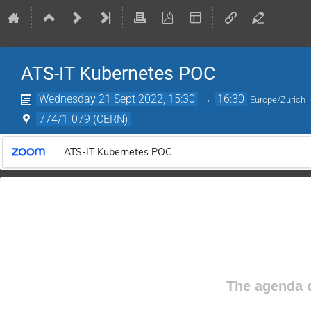
ATS-IT Kubernetes POC
Wednesday 21 Sept 2022, 15:30
→
16:30
Europe/Zurich
774/1-079 (CERN)
ATS-IT Kubernetes POC
The agenda o