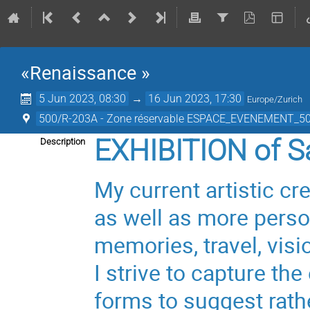
«Renaissance »
5 Jun 2023, 08:30
→
16 Jun 2023, 17:30
Europe/Zurich
500/R-203A - Zone réservable ESPACE_EVENEMENT_50
EXHIBITION of Sa
Description
My current artistic cre
as well as more pers
memories, travel, visi
I strive to capture th
forms to suggest rath