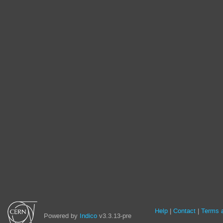
Site
Help
Contact
Terms a
Powered by
Indico
v3.3.13-pre