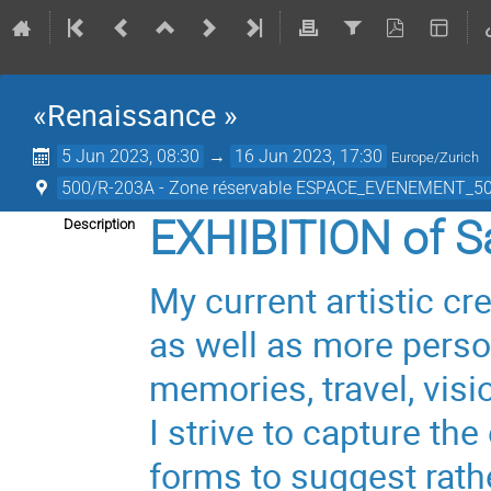
«Renaissance »
5 Jun 2023, 08:30
→
16 Jun 2023, 17:30
Europe/Zurich
500/R-203A - Zone réservable ESPACE_EVENEMENT_50
EXHIBITION of Sa
Description
My current artistic cre
as well as more pers
memories, travel, visi
I strive to capture th
forms to suggest rath