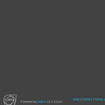
Site
Help
Contact
Terms a
Powered by
Indico
v3.3.13-pre