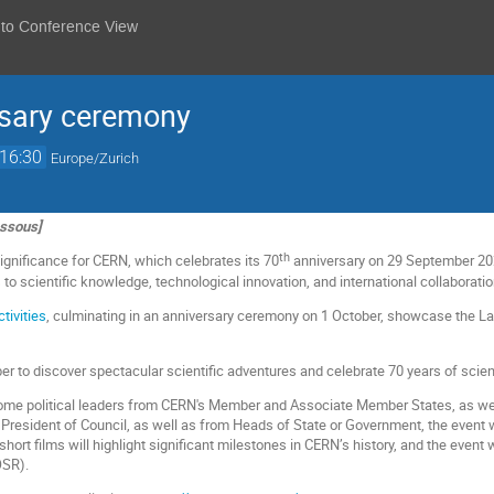
 to Conference View
rsary ceremony
16:30
Europe/Zurich
essous]
th
significance for CERN, which celebrates its 70
anniversary on 29 September 20
to scientific knowledge, technological innovation, and international collaboration 
tivities
, culminating in an anniversary ceremony on 1 October, showcase the Lab
er to discover spectacular scientific adventures and celebrate 70 years of scien
ome political leaders from CERN's Member and Associate Member States, as we
 President of Council, as well as from Heads of State or Government, the event 
f short films will highlight significant milestones in CERN’s history, and the even
OSR).