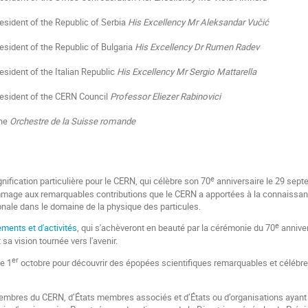
esident of the Republic of Serbia
His Excellency Mr Aleksandar Vučić
esident of the Republic of Bulgaria
His Excellency Dr Rumen Radev
esident of the Italian Republic
His Excellency Mr Sergio Mattarella
resident of the CERN Council
Professor Eliezer Rabinovici
the
Orchestre de la Suisse romande
e
nification particulière pour le CERN, qui célèbre son 70
anniversaire le 29 sep
mage aux remarquables contributions que le CERN a apportées à la connaissance 
ionale dans le domaine de la physique des particules.
e
ments et d'activités
, qui s'achèveront en beauté par la cérémonie du 70
anniver
sa vision tournée vers l'avenir.
er
le 1
octobre pour découvrir des épopées scientifiques remarquables et célébre
embres du CERN, d’États membres associés et d’États ou d’organisations ayant le