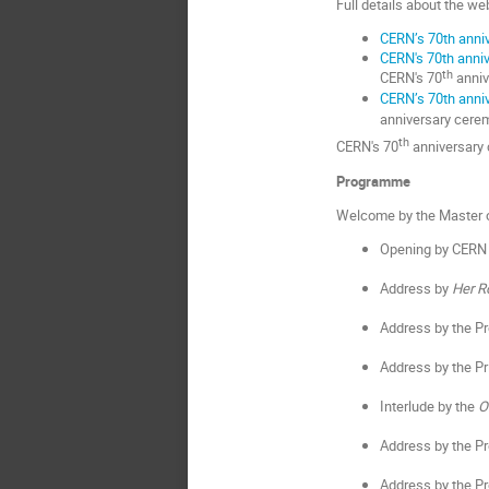
Full details about the we
CERN’s 70th annive
CERN's 70th anniv
th
CERN's 70
anniv
CERN’s 70th anniv
anniversary cerem
th
CERN's 70
anniversary 
Programme
Welcome by the Master
Opening by CERN 
Address by
Her R
Address by the P
Address by the Pr
Interlude by the
O
Address by the Pr
Address by the P