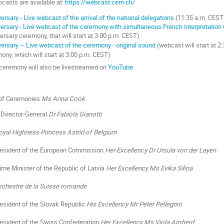
bcasts are available at:
https://webcast.cern.ch/
rsary - Live webcast of the arrival of the national delegations
(11:35 a.m. CEST 
ersary - Live webcast of the ceremony with simultaneous French interpretation
ersary ceremony, that will start at 3:00 p.m. CEST)
ersary – Live webcast of the ceremony - original sound
(webcast will start at 2
ony, which will start at 3:00 p.m. CEST)
ceremony will also be livestreamed on
YouTube
.
 of Ceremonies
Ms Anna Cook
Director-General
Dr Fabiola Gianotti
oyal Highness Princess Astrid of Belgium
resident of the European Commission
Her Excellency Dr Ursula von der Leyen
ime Minister of the Republic of Latvia
Her Excellency Ms Evika Siliņa
rchestre de la Suisse romande
esident of the Slovak Republic
His Excellency Mr Peter Pellegrini
resident of the Swiss Confederation
Her Excellency Ms Viola Amherd