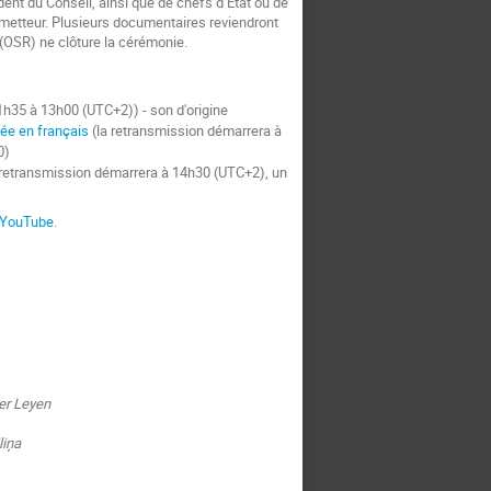
ent du Conseil, ainsi que de chefs d’État ou de
ometteur. Plusieurs documentaires reviendront
 (OSR) ne clôture la cérémonie.
h35 à 13h00 (UTC+2)) - son d'origine
née en français
(la retransmission démarrera à
0)
 retransmission démarrera à 14h30 (UTC+2), un
YouTube
.
er Leyen
liņa