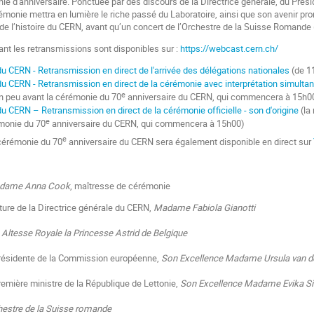
e d'anniversaire. Ponctuée par des discours de la Directrice générale, du Présid
monie mettra en lumière le riche passé du Laboratoire, ainsi que son avenir pr
s de l’histoire du CERN, avant qu’un concert de l’Orchestre de la Suisse Romande
ant les retransmissions sont disponibles sur :
https://webcast.cern.ch/
u CERN - Retransmission en direct de l'arrivée des délégations nationales
(de 11
du CERN - Retransmission en direct de la cérémonie avec interprétation simulta
e
n peu avant la cérémonie du 70
anniversaire du CERN, qui commencera à 15h0
u CERN – Retransmission en direct de la cérémonie officielle - son d'origine
(la
e
monie du 70
anniversaire du CERN, qui commencera à 15h00)
e
 cérémonie du 70
anniversaire du CERN sera également disponible en direct sur
dame Anna Cook
, maîtresse de cérémonie
rture de la Directrice générale du CERN,
Madame Fabiola Gianotti
Altesse Royale la Princesse Astrid de Belgique
Présidente de la Commission européenne,
Son Excellence Madame Ursula van d
Première ministre de la République de Lettonie,
Son Excellence Madame Evika Si
hestre de la Suisse romande