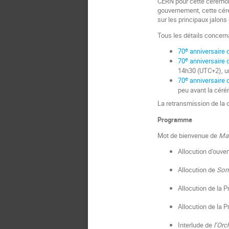
CERN pour cette cérémoni
gouvernement, cette céré
sur les principaux jalon
Tous les détails concern
e
70
anniversaire d
e
70
anniversaire 
14h30 (UTC+2), u
e
70
anniversaire d
peu avant la céré
La retransmission de la
Programme
Mot de bienvenue de
Ma
Allocution d’ouve
Allocution de
Son 
Allocution de la 
Allocution de la 
Interlude de
l’Orc