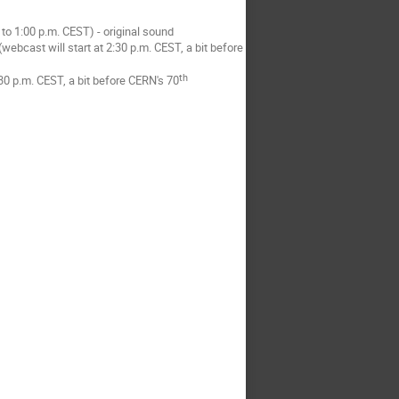
to 1:00 p.m. CEST) - original sound
(webcast will start at 2:30 p.m. CEST, a bit before
th
:30 p.m. CEST, a bit before CERN's 70