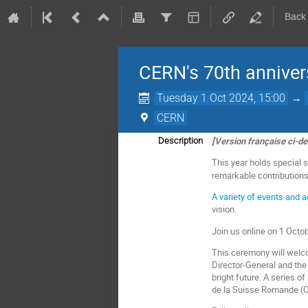
Back
CERN's 70th annive
Tuesday 1 Oct 2024, 15:00
→
CERN
[Version française ci-d
Description
This year holds special 
remarkable contributions 
A variety of events and ac
vision.
Join us online on 1 Octob
This ceremony will welc
Director-General and the
bright future. A series o
de la Suisse Romande (