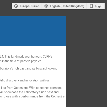
Europe/Zurich
English (United Kingdom)
Login
24. This landmark year honours CERN’s
in the field of particle physics.
oratory’s rich past and its forward-looking
tific discovery and innovation with us.
ll as from Observers. With speeches from the
will showcase the Laboratory’s rich past and
t will close with a performance from the Orchestre