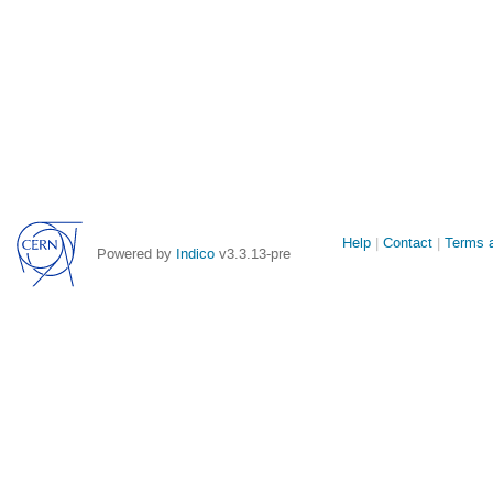
Site
Help
Contact
Terms a
Powered by
Indico
v3.3.13-pre
links