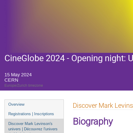
CineGlobe 2024 - Opening night: U
15 May 2024
CERN
Europe/Zurich timezone
Event
Discover Mark Levinso
Overview
menu
Registrations | Inscriptions
Biography
Discover Mark Levinson's
univers | Découvrez l'univers