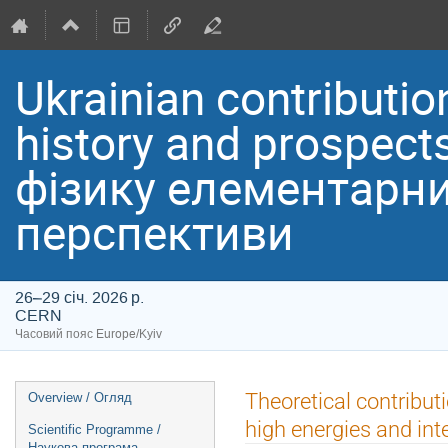
Ukrainian contribution
history and prospect
фізику елементарних
перспективи
26–29 січ. 2026 р.
CERN
Часовий пояс Europe/Kyiv
Event
Theoretical contribut
Overview / Огляд
menu
high energies and int
Scientific Programme /
Наукова програма