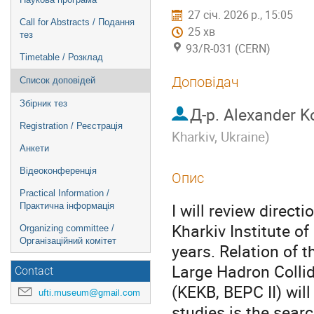
27 січ. 2026 р., 15:05
Call for Abstracts / Подання
25 хв
тез
93/R-031 (CERN)
Timetable / Розклад
Доповідач
Список доповідей
Збірник тез
Д-р.
Alexander K
Registration / Реєстрація
Kharkiv, Ukraine
)
Анкети
Відеоконференція
Опис
Practical Information /
I will review direct
Практична інформація
Kharkiv Institute o
Organizing committee /
Організаційний комітет
years. Relation of 
Large Hadron Collid
Contact
(KEKB, BEPC II) wil
ufti.museum@gmail.com
studies is the sear