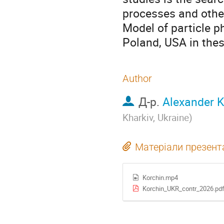
processes and othe
Model of particle p
Poland, USA in thes
Author
Д-р.
Alexander K
Kharkiv, Ukraine
)
Матеріали презента
Korchin.mp4
Korchin_UKR_contr_2026.pd