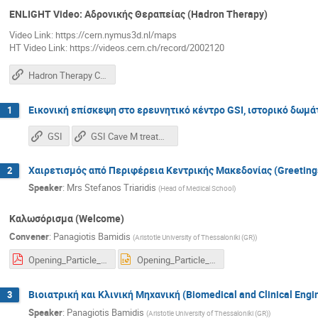
ENLIGHT Video: Αδρονικής Θεραπείας (Hadron Therapy)
Video Link: https://cern.nymus3d.nl/maps
HT Video Link: https://videos.cern.ch/record/2002120
Hadron Therapy Center
Εικονική επίσκεψη στο ερευνητικό κέντρο GSI, ιστορικό δωμάτ
1
GSI
GSI Cave M treatment room
Χαιρετισμός από Περιφέρεια Κεντρικής Μακεδονίας (Greetings
2
Speaker
:
Mrs
Stefanos Triaridis
(
Head of Medical School
)
Καλωσόρισμα (Welcome)
Convener
:
Panagiotis Bamidis
(
Aristotle University of Thessaloniki (GR)
)
Opening_Particle_Therapy_MasterClasses-short.pdf
Opening_Particle_Therapy_MasterClasses-short.pptx
Βιοιατρική και Κλινική Μηχανική (Biomedical and Clinical Engi
3
Speaker
:
Panagiotis Bamidis
(
Aristotle University of Thessaloniki (GR)
)