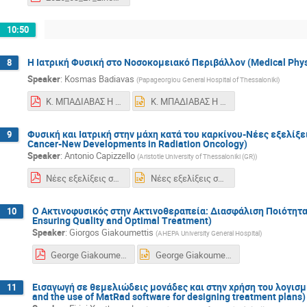
10:50
Η Ιατρική Φυσική στο Νοσοκομειακό Περιβάλλον (Medical Physi
8
Speaker
:
Kosmas Badiavas
(
Papageorgiou General Hospital of Thessaloniki
)
Κ. ΜΠΑΔΙΑΒΑΣ Η Ιατρική Φυσική στο Νοσοκομειακό Περιβάλλον 010426 new.pdf
Κ. ΜΠΑΔΙΑΒΑΣ Η Ιατρική Φυσική στο Νοσοκομειακό Περιβάλλον 010426 new.pptx
Φυσική και Ιατρική στην μάχη κατά του καρκίνου-Νέες εξελίξει
9
Cancer-New Developments in Radiation Oncology)
Speaker
:
Antonio Capizzello
(
Aristotle University of Thessaloniki (GR)
)
Νέες εξελίξεις στην ακτινοθεραπευτική ογκολογία 2025.pdf
Νέες εξελίξεις στην ακτινοθεραπευτική ογκολογία 2025.pptx
Ο Ακτινοφυσικός στην Ακτινοθεραπεία: Διασφάλιση Ποιότητας 
10
Ensuring Quality and Optimal Treatment)
Speaker
:
Giorgos Giakoumettis
(
AHEPA University General Hospital
)
George Giakoumettis Ο Ακτινοφυσικός στην Ακτινοθεραπεία Διασφάλιση Ποιότητας και Βέλτιστης Θεραπείας.pdf
George Giakoumettis Ο Ακτινοφυσικός στην Ακτινοθεραπεία Διασφάλιση Ποιότητας και Βέλτιστης Θεραπείας.pptx
Εισαγωγή σε θεμελιώδεις μονάδες και στην χρήση του λογισμι
11
and the use of MatRad software for designing treatment plans)