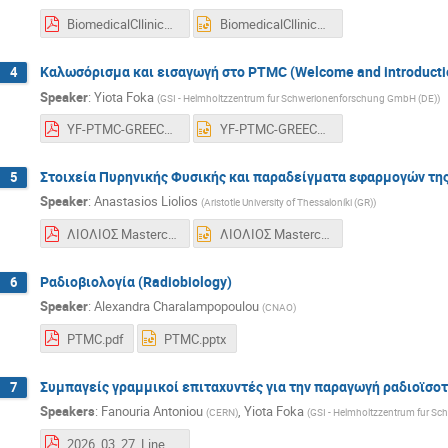
BiomedicalCllinicalEngineering2025-Feb2025.pdf
BiomedicalCllinicalEngineering2025-Feb2025.pptx
Καλωσόρισμα και εισαγωγή στο PTMC (Welcome and introducti
4
Speaker
:
Yiota Foka
(
GSI - Helmholtzzentrum fur Schwerionenforschung GmbH (DE)
)
YF-PTMC-GREECE-1april2026-asGiven-UPDATED.pdf
YF-PTMC-GREECE-1april2026-asGiven-UPDATED.pptx
Στοιχεία Πυρηνικής Φυσικής και παραδείγματα εφαρμογών της σε
5
Speaker
:
Anastasios Liolios
(
Aristotle University of Thessaloníki (GR)
)
ΛΙΟΛΙΟΣ Masterclass 2025.pdf
ΛΙΟΛΙΟΣ Masterclass 2025.pptx
Ραδιοβιολογία (Radiobiology)
6
Speaker
:
Alexandra Charalampopoulou
(
CNAO
)
PTMC.pdf
PTMC.pptx
Συμπαγείς γραμμικοί επιταχυντές για την παραγωγή ραδιοϊσοτό
7
Speakers
:
Fanouria Antoniou
,
Yiota Foka
(
CERN
)
(
GSI - Helmholtzzentrum fur S
2026_03_27_Linear_Accelerators_medical_applications.pdf