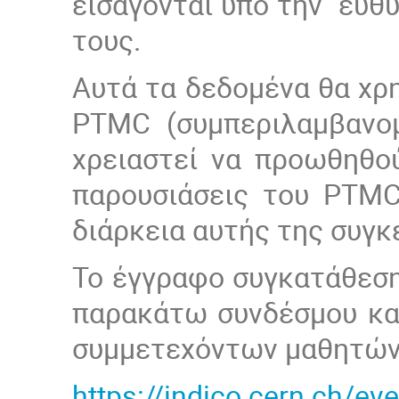
εισάγονται υπό την ευθ
τους.
Αυτά τα δεδομένα θα χρ
PTMC
(συμπεριλαμβανομ
χρειαστεί να προωθηθο
παρουσιάσεις του
PTM
διάρκεια αυτής της συγ
Το έγγραφο συγκατάθεση
παρακάτω συνδέσμου και
συμμετεχόντων μαθητών
https://indico.cern.ch/e