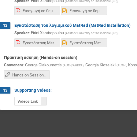
Speaker
:
Eirini Xanthopoulou
(
Aristotle University of Thessaloniki (GR)
)
Εισαγωγή σε θεμελιώδεις μονάδες και στην χρήση του λογισμικού MatRad για σχεδιασμό πλάνων θεραπείας -ΕΞ.pdf
Εισαγωγή σε θεμελιώδεις μονάδες και στην χρήση του λογισμικού MatRad για σχεδιασμό πλάνων θεραπείας -ΕΞ.pptx
Εγκατάσταση του λογισμικού MatRad (MatRad Installation)
12
Speaker
:
Eirini Xanthopoulou
(
Aristotle University of Thessaloniki (GR)
)
Εγκατάσταση MatRad ΕΞ.pdf
Εγκατάσταση MatRad ΕΞ.pptx
Πρακτική άσκηση (Hands-on session)
Conveners
:
George Giakoumettis
,
Georgia Kioselaki
,
Kons
(
AUTH/AHEPA
)
(
AUTH
)
Hands on Session Cern zoom link (14:00)
Supporting Videos:
13
Videos Link