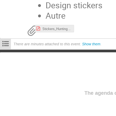
Design stickers
Autre
Stickers_Hunting the Higgs_vector.pdf
There are minutes attached to this event.
Show them
.
The agenda o