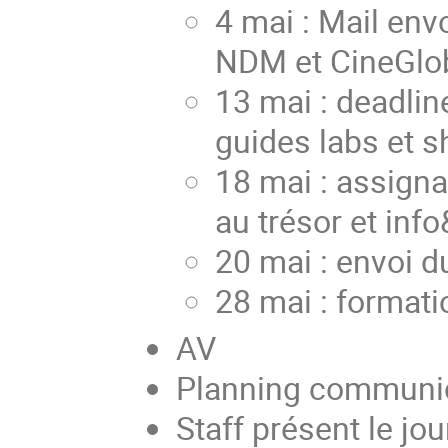
4 mai : Mail en
NDM et CineGlo
13 mai : deadlin
guides labs et 
18 mai : assign
au trésor et inf
20 mai : envoi d
28 mai : formati
AV
Planning communic
Staff présent le jour