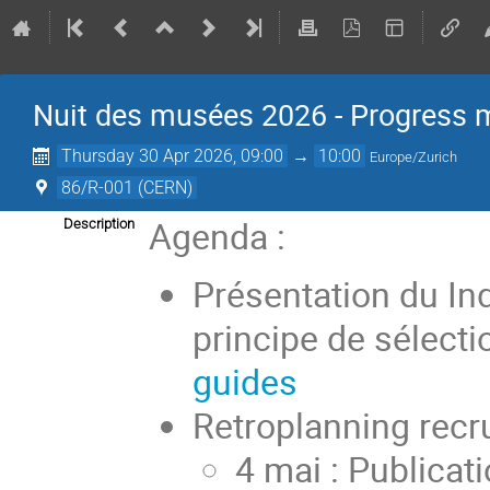
Nuit des musées 2026 - Progress 
Thursday 30 Apr 2026, 09:00
→
10:00
Europe/Zurich
86/R-001 (CERN)
Agenda :
Description
Présentation du In
principe de sélecti
guides
Retroplanning rec
4 mai : Publica