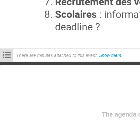
Recrutement des vo
Scolaires
: informa
deadline ?
There are minutes attached to this event.
Show them
.
The agenda o