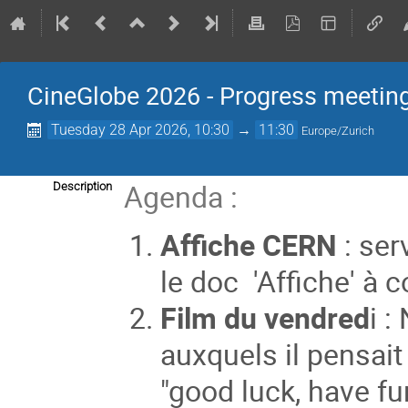
CineGlobe 2026 - Progress meetin
Tuesday 28 Apr 2026, 10:30
→
11:30
Europe/Zurich
Agenda :
Description
Affiche CERN
: ser
le doc 'Affiche' à
Film du vendred
i :
auxquels il pensait 
"good luck, have fu