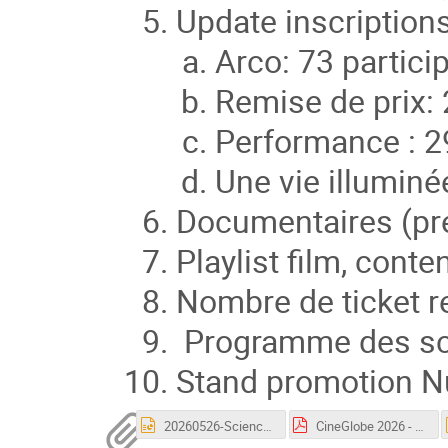
Update inscription
Arco: 73 partici
Remise de prix: 
Performance : 2
Une vie illuminé
Documentaires (pré
Playlist film, cont
Nombre de ticket r
Programme des sc
Stand promotion N
20260526-Science-films-CineGlobe.pptx
CineGlobe 2026 - Guides CERN.pdf