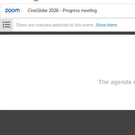
CineGlobe 2026 - Progress meeting
There are minutes attached to this event.
Show them
.
The agenda o