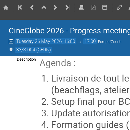
CineGlobe 2026 - Progress meetin
Tuesday 26 May 2026, 16:00
→
17:00
Europe/Zurich
33/S-004 (CERN)
Agenda :
Description
Livraison de tout l
(beachflags, ateliers
Setup final pour BC 
Update autorisation
Formation guides (