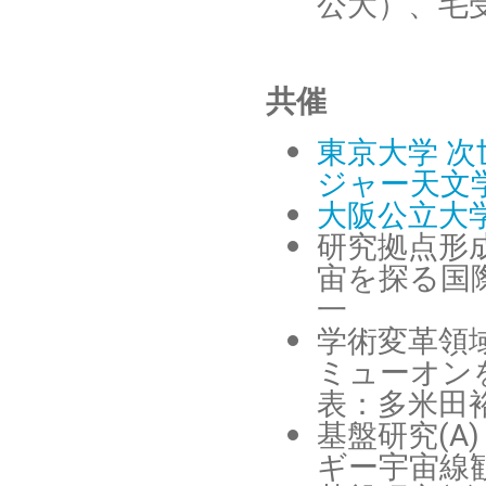
公大）、毛
共催
東京大学 
ジャー天文
大阪公立大
研究拠点形
宙を探る国
一
学術変革領域
ミューオン
表：多米田
基盤研究(
ギー宇宙線