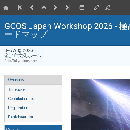
GCOS Japan Workshop 2
ードマップ
3–5 Aug 2026
金沢市文化ホール
Asia/Tokyo timezone
Event
Overview
menu
Timetable
Contribution List
Registration
Participant List
Contact