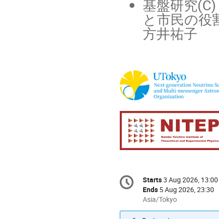
基盤研究(C
と市民の役
方井祐子
Conference
Starts
3 Aug 2026, 13:00
Date/Time
information
Ends
5 Aug 2026, 23:30
All
Asia/Tokyo
times
are