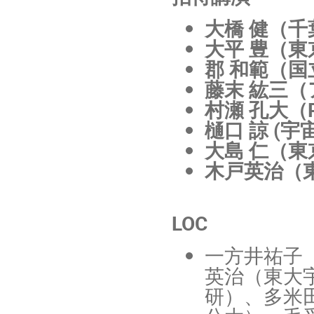
大橋 健（千
大平 豊（東
郡 和範（
藤末 紘三
村瀬 孔大（Pe
樋口 諒 (宇
大島 仁（
木戸英治（
LOC
一方井祐子
英治（東大
研）、多米