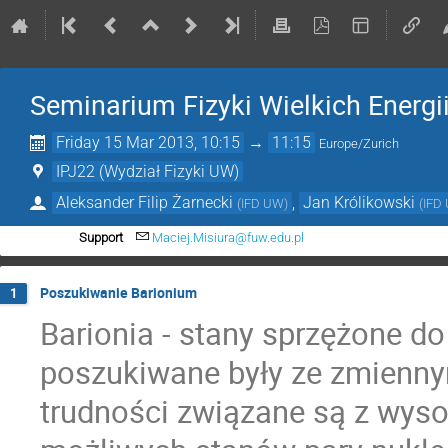
Seminarium Fizyki Wielkich Energi
Friday 15 Mar 2013, 10:15
→
11:15
Europe/Zurich
IPJ22 (Wydział Fizyki UW)
Aleksander Filip Żarnecki
,
Jan Królikowski
(
IFD UW
)
(
IFD
Support
Maciej.Misiura@fuw.edu.pl
Poszukiwanie Barionium
1
Barionia - stany sprzężone do
poszukiwane były ze zmienny
trudności związane są z wysok