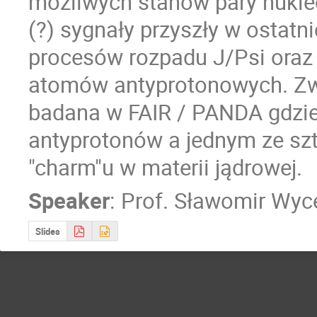
możliwych stanów pary nukle
(?) sygnały przyszły w ostatn
procesów rozpadu J/Psi oraz 
atomów antyprotonowych. Zwi
badana w FAIR / PANDA gdzie 
antyprotonów a jednym ze szt
"charm"u w materii jądrowej.
Speaker
:
Prof.
Sławomir Wyc
Slides