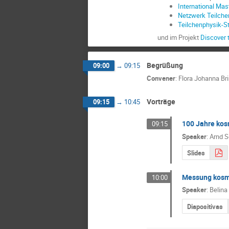
International Mas
Netzwerk Teilche
Teilchenphysik-S
und im Projekt
Discover
Begrüßung
09:00
→
09:15
Convener
:
Flora Johanna B
Vorträge
09:15
→
10:45
100 Jahre kos
09:15
Speaker
:
Arnd S
Slides
Messung kosmi
10:00
Speaker
:
Belina
Diapositivas