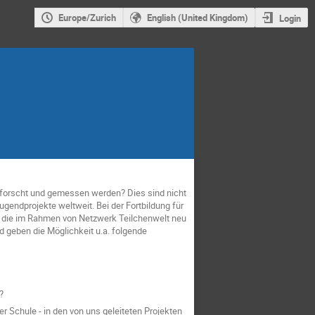
Europe/Zurich
English (United Kingdom)
Login
forscht und gemessen werden? Dies sind nicht
gendprojekte weltweit. Bei der Fortbildung für
t, die im Rahmen von Netzwerk Teilchenwelt neu
 geben die Möglichkeit u.a. folgende
?
 Schule - in den von uns geleiteten Projekten