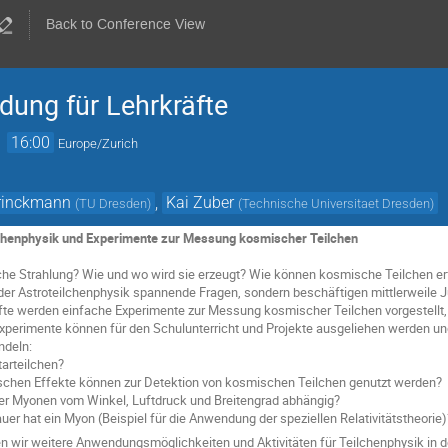
Back to Conference View
ldung für Lehrkräfte
→
16:00
Europe/Zurich
Brinckmann
,
Kai Zuber
(
TU Dresden
)
(
Technische Universitaet Dresden
)
ilchenphysik und Experimente zur Messung kosmischer Teilchen
e Strahlung? Wie und wo wird sie erzeugt? Wie können kosmische Teilchen er
der Astroteilchenphysik spannende Fragen, sondern beschäftigen mittlerweile Ju
räfte werden einfache Experimente zur Messung kosmischer Teilchen vorgestell
xperimente können für den Schulunterricht und Projekte ausgeliehen werden und
ndeln:
arteilchen?
schen Effekte können zur Detektion von kosmischen Teilchen genutzt werden?
 der Myonen vom Winkel, Luftdruck und Breitengrad abhängig?
r hat ein Myon (Beispiel für die Anwendung der speziellen Relativitätstheorie)
wir weitere Anwendungsmöglichkeiten und Aktivitäten für Teilchenphysik in der