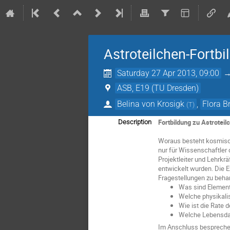
Astroteilchen-Fortbi
Saturday 27 Apr 2013, 09:00
ASB, E19 (TU Dresden)
Belina von Krosigk
,
Flora 
(
T
)
Fortbildung zu Astrote
Description
Woraus besteht kosmisch
nur für Wissenschaftler 
Projektleiter und Lehrk
entwickelt wurden. Die E
Fragestellungen zu beha
Was sind Element
Welche physikali
Wie ist die Rate
Welche Lebensdaue
Im Anschluss besprechen 