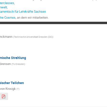
terclasses
,
nwelt
,
tammtisch für Lehrkräfte Sachsen
 the Cosmos
, an dem wir mitarbeiten.
rinckmann
(
Technische Universitaet Dresden (DE)
)
mische Strahlung
örensen
(
TU Dresden
)
scher Teilchen
 von Krosigk
(
T
)