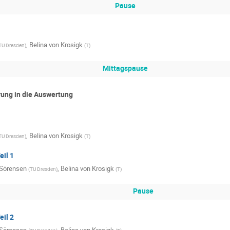
Pause
,
Belina von Krosigk
TU Dresden
)
(
T
)
Mittagspause
ung in die Auswertung
,
Belina von Krosigk
TU Dresden
)
(
T
)
eil 1
 Sörensen
,
Belina von Krosigk
(
TU Dresden
)
(
T
)
Pause
eil 2
 Sörensen
,
Belina von Krosigk