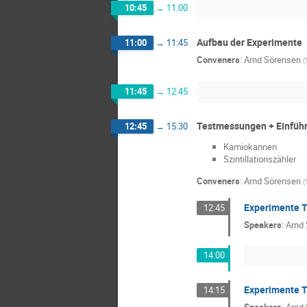
10:45
→
11:00
Aufbau der Experimente
11:00
→
11:45
Conveners
:
Arnd Sörensen
(
11:45
→
12:45
Testmessungen + Einführ
12:45
→
15:30
Kamiokannen
Szintillationszähler
Conveners
:
Arnd Sörensen
(
Experimente T
12:45
Speakers
:
Arnd
14:00
Experimente T
14:15
Speakers
:
Arnd