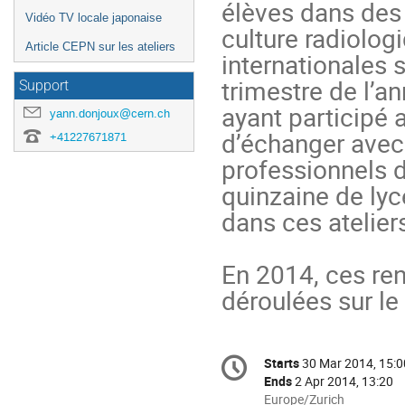
élèves dans des a
Vidéo TV locale japonaise
culture radiolog
Article CEPN sur les ateliers
internationales 
trimestre de l’a
Support
ayant participé a
yann.donjoux@cern.ch
d’échanger avec 
+41227671871
professionnels d
quinzaine de lyc
dans ces ateliers
En 2014, ces ren
déroulées sur le
Conference
Starts
30 Mar 2014, 15:0
Date/Time
information
Ends
2 Apr 2014, 13:20
All
Europe/Zurich