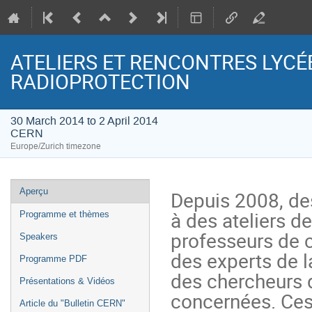
ATELIERS ET RENCONTRES LYCÉ
RADIOPROTECTION
30 March 2014 to 2 April 2014
CERN
Europe/Zurich timezone
Event
Aperçu
Depuis 2008, des
menu
à des ateliers de
Programme et thèmes
professeurs de c
Speakers
des experts de la
Programme PDF
des chercheurs d
Présentations & Vidéos
concernées. Ces 
Article du "Bulletin CERN"