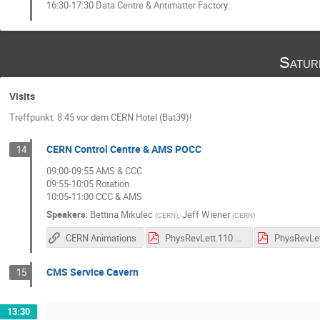
16:30-17:30 Data Centre & Antimatter Factory
Satur
Visits
Treffpunkt: 8:45 vor dem CERN Hotel (Bat39)!
CERN Control Centre & AMS POCC
14
09:00-09:55 AMS & CCC
09:55-10:05 Rotation
10:05-11:00 CCC & AMS
Speakers
:
Bettina Mikulec
,
Jeff Wiener
(
CERN
)
(
CERN
)
CERN Animations
PhysRevLett.110.141102.pdf
CMS Service Cavern
15
13:30