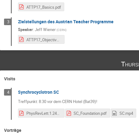
ATTP17_Basics.pdf
Zielstellungen des Austrian Teacher Programme
3
Speaker
:
Jeff Wiener
(
CERN
)
ATTP17_Objectives.pdf
Thurs
Visits
Synchrocyclotron SC
4
Treffpunkt: 8:30 vor dem CERN Hotel (Bat39)!
PhysRevLett.1.247.pdf
SC_Foundation.pdf
SC.mp4
Vorträge