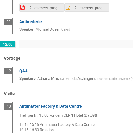
L2_teachers_programme_v2.pdf
L2_teachers_programme_v2.pptx
Antimaterie
11
Speaker
:
Michael Doser
(
CERN
)
12:00
Vorträge
Q&A
12
Speakers
:
Adriana Milic
,
Ida Aichinger
(
CERN
)
(
Johannes Kepler University (
Visits
Antimatter Factory & Data Centre
13
Treffpunkt: 15:00 vor dem CERN Hotel (Bat39)!
15:15-16:15 Antimatter Factory & Data Centre
16:15-16:30 Rotation