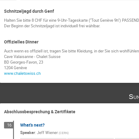
Schnitzeljagd durch Genf
Halten Sie bitte 8 CHF für eine 9-Uhr-Tageskarte ("Tout Genève 9h") PASSEND 
Der Beginn der Schnitzeljagd ist individuell frei wählbar.
Offizielles Dinner
Auch wenn es offiziell ist, tragen Sie bitte Kleidung, in der Sie sich wohlfühle
Cave Valaisanne - Chalet Suisse
BD Georges-Favon, 23
1204 Genève
www.chaletswiss.ch
Sun
Abschlussbesprechung & Zertifikate
What's next?
16
Speaker
:
Jeff Wiener
(
CERN
)