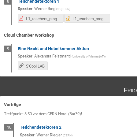
Teilchendetektoren 1
8
Speaker
:
Werner Riegler
(
CERN
)
L1_teachers_programme_v2.pdf
L1_teachers_programme_v2.pptx
Cloud Chamber Workshop
Eine Nacht und Nebelkammer Aktion
9
Speaker
:
Alexandra Feistmantl
(
University of Vienna (AT)
)
S'Cool LAB
Frid
Vorträge
Treffpunkt: 8:50 vor dem CERN Hotel (Bat39)!
Teilchendetektoren 2
10
Speaker
:
Werner Riegler
(
CERN
)