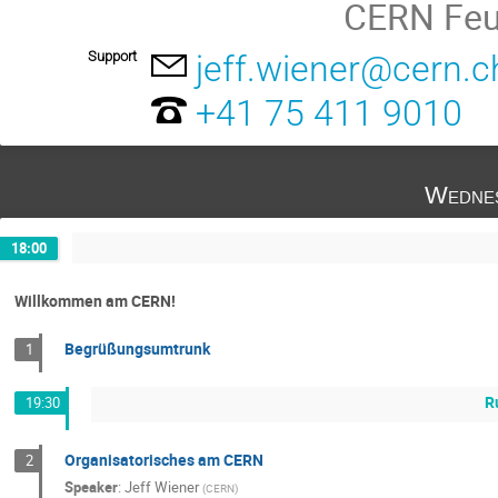
CERN Feu
Support
jeff.wiener@cern.c
+41 75 411 9010
Wednes
18:00
Willkommen am CERN!
Begrüßungsumtrunk
1
R
19:30
Organisatorisches am CERN
2
Speaker
:
Jeff Wiener
(
CERN
)