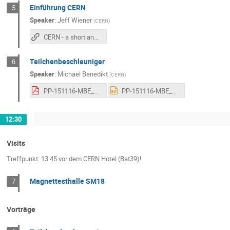
Einführung CERN
5
Speaker
:
Jeff Wiener
(
CERN
)
CERN - a short and sweet introduction
Teilchenbeschleuniger
6
Speaker
:
Michael Benedikt
(
CERN
)
PP-151116-MBE_Lehrerprogramm_Teilchenbeschleuniger.pdf
PP-151116-MBE_Lehrerprogramm_Teilchenbeschleuniger.ppt
12:30
Visits
Treffpunkt: 13:45 vor dem CERN Hotel (Bat39)!
Magnettesthalle SM18
7
Vorträge