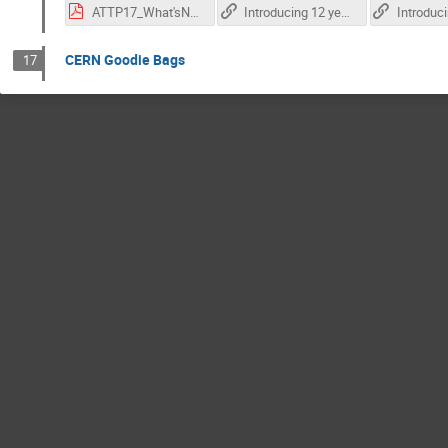
ATTP17_What'sNext.pdf
Introducing 12 year-olds to elementary particles
CERN Goodie Bags
17