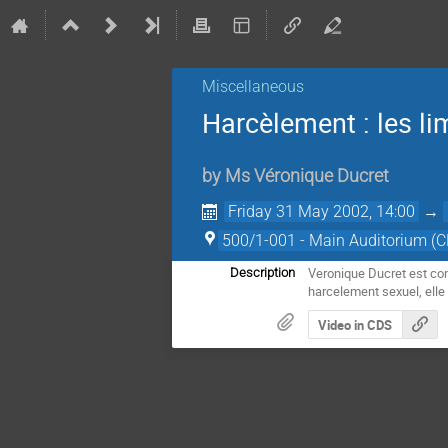
Miscellaneous
Harcèlement : les li
by
Ms
Véronique Ducret
Friday 31 May 2002, 14:00
→
500/1-001 - Main Auditorium (
Veronique Ducret est con
Description
harcelement sexuel, elle
Video in CDS