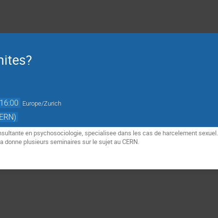
mites?
16:00
Europe/Zurich
CERN)
sultante en psychosociologie, specialisee dans les cas de harcelement sexuel. 
 a donne plusieurs seminaires sur le sujet au CERN.