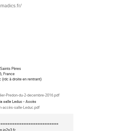
madics.fr/
ion
 Saints Pères
6, France
 (rdc à droite en rentrant)
als
lier-Predon-du-2-decembre-2016.pdf
la salle Leduc - Accès
n-accès-salle-Leduc.pdf
*********************************

.in2p3.fr
