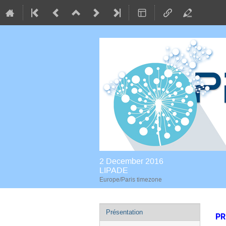
2 December 2016
LIPADE
Europe/Paris timezone
Event
Présentation
PR
menu