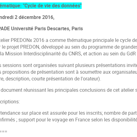
ématique: "Cycle de vie des données"
ndredi 2 décembre 2016,
PADE Université Paris Descartes, Paris
atelier PREDONx 2016 a comme thématique principale le cycle de
r le projet PREDON, développé au sein du programme de gra
 la Mission Interdisciplinarité du CNRS, et action au sein du Gd
s sessions sont organisées suivant plusieurs présentations invi
s propositions de présentation sont à soumettre aux organisat
tre, description, courte présentation de l'orateur).
document réunissant les principales conclusions de cet atelier s
criptions:
ntendance sur place est assurée pour les inscrits; nombre de parti
firmés ; support pour le voyage en France selon les disponibilité
===