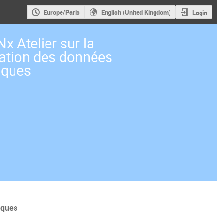
Europe/Paris
English (United Kingdom)
Login
 Atelier sur la
ation des données
fiques
iques