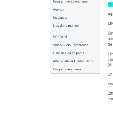
Programme scientifique
Th
Agenda
Ve
Inscription
LI
Lieu de la réunion
L'
PREDON
pa
de
Video/Audio Conférence
Le
Liste des participants
Le
Affiche atelier Predon 2016
(ti
Programme sociale
Un 
Ins
L'i
con
==