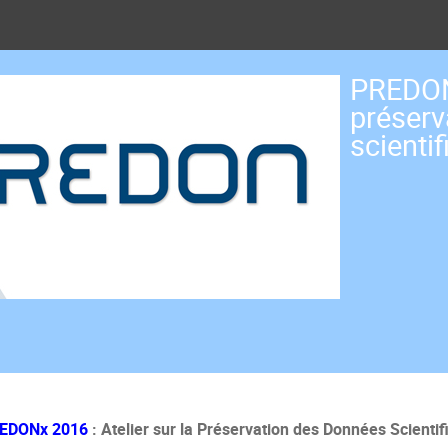
PREDONx
préserv
scienti
EDONx 2016
:
Atelier sur la Préservation des Données Scientif