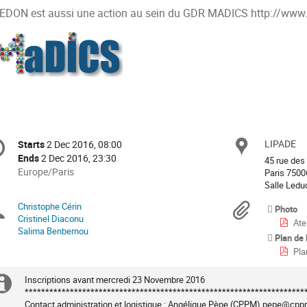
EDON est aussi une action au sein du GDR MADICS http://www.
onference
LIPADE
Locat
Starts
2 Dec 2016, 08:00
Date/Time
formation
Ends
2 Dec 2016, 23:30
45 rue des
All
Europe/Paris
Paris 7500
times
Salle Leduc
are
Christophe Cérin
Chairpersons
Materi
Photo
in
Cristinel Diaconu
Ate
Europe/Paris
Salima Benbernou
Plan de 
Pla
Inscriptions avant mercredi 23 Novembre 2016

Extra
*********************************************************************
Contact administration et logistique : Angélique Pèpe (CPPM) pepe@cppm