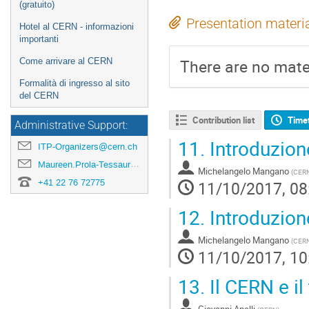
(gratuito)
Presentation materi
Hotel al CERN - informazioni
importanti
There are no mater
Come arrivare al CERN
Formalità di ingresso al sito
del CERN
Contribution list
Time
Administrative Support:
11.
Introduzione
ITP-Organizers@cern.ch
Maureen.Prola-Tessaur@cern.ch
Michelangelo Mangano
(
CER
+41 22 76 72775
11/10/2017, 08
12.
Introduzione
Michelangelo Mangano
(
CER
11/10/2017, 10
13.
Il CERN e i