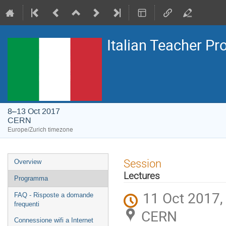
Italian Teacher P
8–13 Oct 2017
CERN
Europe/Zurich timezone
Event
Session
Overview
menu
Lectures
Programma
11 Oct 2017,
FAQ - Risposte a domande
frequenti
CERN
Connessione wifi a Internet