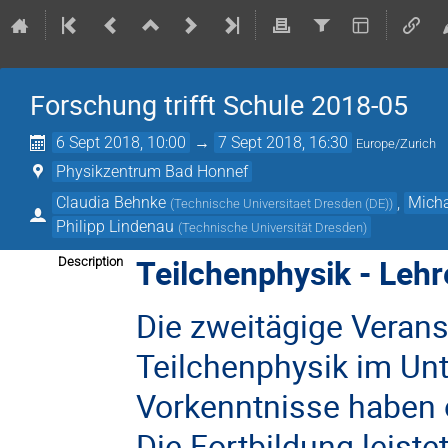
Forschung trifft Schule 2018-05
6 Sept 2018, 10:00
→
7 Sept 2018, 16:30
Europe/Zurich
Physikzentrum Bad Honnef
Claudia Behnke
,
Micha
(
Technische Universitaet Dresden (DE)
)
Philipp Lindenau
(
Technische Universität Dresden
)
Teilchenphysik - Lehr
Description
Die zweitägige Veranst
Teilchenphysik im Un
Vorkenntnisse haben 
Die Fortbildung leist