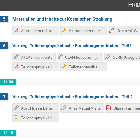
Fri
Materialien und Inhalte zur Kosmischen Strahlung
5
Astroteilchendetektoren.pdf
Astroteilchendetektoren.pptx
Vortrag: Teilchenphysikalische Forschungsmethoden - Teil1
6
ATLAS live events
CERN besuchen (visitor service)
Teilchenphysikalische_Forschungsmethoden_I.pdf
Teilchenphysikalische_Forschungsmethoden_I.pptx
11:00
Vortrag: Teilchenphysikalische Forschungsmethoden - Teil 2
7
Abschlussarbeiten zur Teilchenidentifikation mit Detektoren
Atlas Virtual Visits
Teilchenphysikalische_Forschungsmethoden_II.pptx
12:15