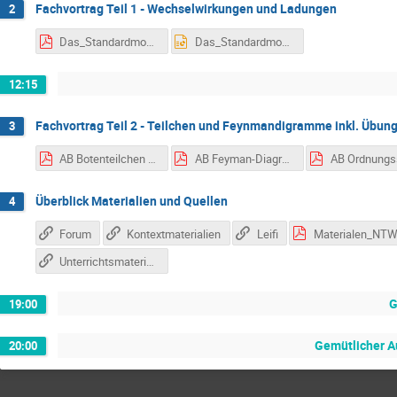
Fachvortrag Teil 1 - Wechselwirkungen und Ladungen
2
Das_Standardmodell_der_Teilchenphysik_im_Schulunterricht.pdf
Das_Standardmodell_der_Teilchenphysik_im_Schulunterricht.pptx
12:15
Fachvortrag Teil 2 - Teilchen und Feynmandigramme inkl. Übun
3
AB Botenteilchen für LFB_180903.pdf
AB Feyman-Diagramme für LFB_180903.pdf
Überblick Materialien und Quellen
4
Forum
Kontextmaterialien
Leifi
Unterrichtsmaterial Teilchenphysik
G
19:00
Gemütlicher A
20:00