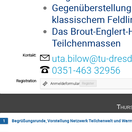
Gegenüberstellung
klassischem Feldli
Das Brout-Englert-
Teilchenmassen
Kontakt:
uta.bilow@tu-dres
0351-463 32956
Registration
Anmeldeformular
Register
Thurs
Begrüßungsrunde, Vorstellung Netzwerk Teilchenwelt und War
1