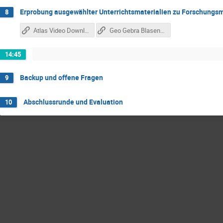
Erprobung ausgewählter Unterrichtsmaterialien zu Forschung
8
Atlas Video Download
Geo Gebra Blasenkammer Aufgaben
14:45
Backup und offene Fragen
9
Abschlussrunde und Evaluation
10