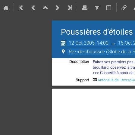
Poussières d'étoiles
12 Oct 2005, 14:00
→
15 Oct 
Rez-de-chaussée (Globe de la Sc
Faites vos premiers pas d
Description
brouillard, observez la t
>>> Conseillé à partir de
Support
Antonella.del.Rosso@