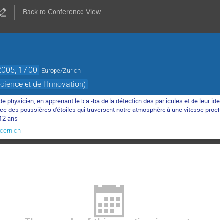
Back to Conference View
2005, 17:00
Europe/Zurich
ience et de l'Innovation)
e physicien, en apprenant le b.a.-ba de la détection des particules et de leur iden
race des poussières d'étoiles qui traversent notre atmosphère à une vitesse proch
 12 ans
cern.ch