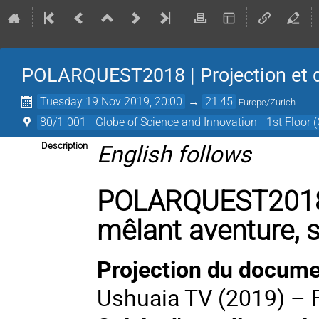
POLARQUEST2018 | Projection et 
Tuesday 19 Nov 2019, 20:00
→
21:45
Europe/Zurich
80/1-001 - Globe of Science and Innovation - 1st Floor 
English follows
Description
POLARQUEST2018 -
mêlant aventure, s
Projection du docu
Ushuaia TV (2019) – F