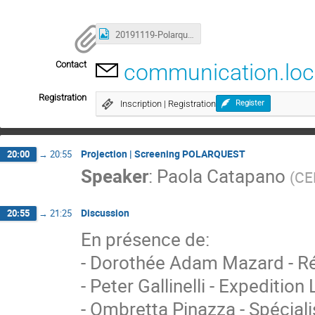
20191119-Polarquest-poster.jpg
Contact
communication.loc
Registration
Inscription | Registration
Register
Projection | Screening POLARQUEST
20:00
→
20:55
Speaker
:
Paola Catapano
(
CE
Discussion
20:55
→
21:25
En présence de:
- Dorothée Adam Mazard - Ré
- Peter Gallinelli - Expedition
- Ombretta Pinazza - Spécial