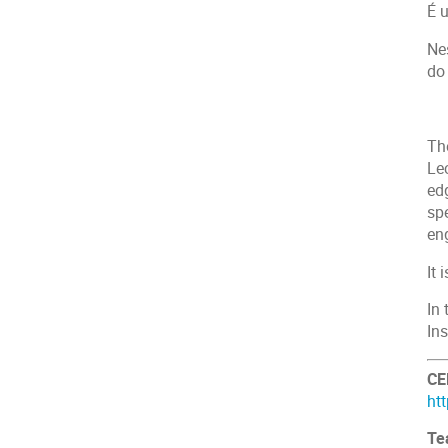
É 
Ne
do
Th
Lec
edg
sp
eng
It
In 
In
CE
ht
Te