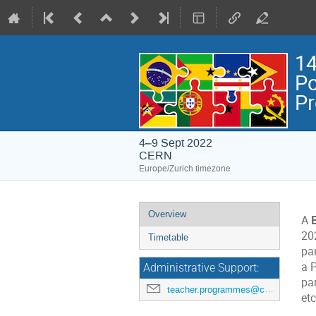
14
Po
P
4–9 Sept 2022
CERN
Europe/Zurich timezone
Event
Overview
A
menu
20
Timetable
pa
a 
Administrative Support:
pa
teacher.programmes@cern.ch
etc