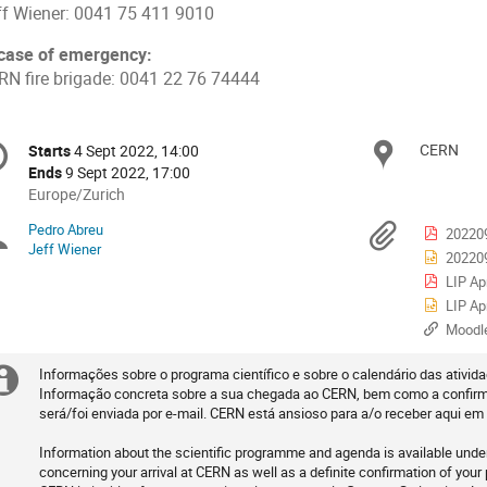
ff Wiener: 0041 75 411 9010
 case of emergency:
RN fire brigade: 0041 22 76 74444
onference
CERN
Locat
Starts
4 Sept 2022, 14:00
Date/Time
formation
Ends
9 Sept 2022, 17:00
All
Europe/Zurich
times
Pedro Abreu
Chairpersons
Materi
202209
are
Jeff Wiener
202209
in
Europe/Zurich
LIP Ap
LIP Ap
Moodle no L
Informações sobre o programa científico e sobre o calendário das ativid
Extra
Informação concreta sobre a sua chegada ao CERN, bem como a confirm
será/foi enviada por e-mail. CERN está ansioso para a/o receber aqui em
information
Information about the scientific programme and agenda is available unde
concerning your arrival at CERN as well as a definite confirmation of your 