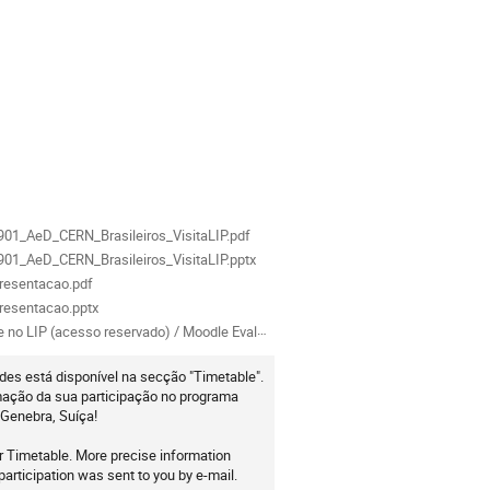
ion
als
01_AeD_CERN_Brasileiros_VisitaLIP.pdf
01_AeD_CERN_Brasileiros_VisitaLIP.pptx
resentacao.pdf
resentacao.pptx
IP (acesso reservado) / Moodle Evaluation and Tests at LIP (login needed)
ades está disponível na secção "Timetable".
ação da sua participação no programa
 Genebra, Suíça!
r Timetable. More precise information
participation was sent to you by e-mail.