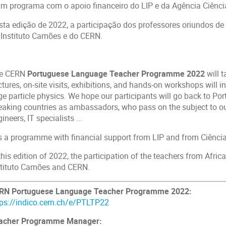
um programa com o apoio financeiro do LIP e da Agência Ciênci
sta edição de 2022, a participação dos professores oriundos de 
 Instituto Camões e do CERN.
e CERN
Portuguese Language Teacher Programme 2022
will 
tures, on-site visits, exhibitions, and hands-on workshops will in
e particle physics. We hope our participants will go back to Por
eaking countries as ambassadors, who pass on the subject to our
ineers, IT specialists ...
 is a programme with financial support from LIP and from Ciênci
this edition of 2022, the participation of the teachers from Afri
stituto Camões and CERN.
RN Portuguese Language Teacher Programme 2022:
tps://indico.cern.ch/e/PTLTP22
acher Programme Manager: