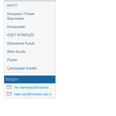
KAYIT
Konuşma / Poster
Başvuruları
Konuşmalar
ÖZET KİTAPÇIĞI
Düzenleme Kurulu
Bilim Kurulu
Poster
Çalıştaydan Kareler
İletişim
fen.damlalab@istanbul.edu.tr
hale.sert@istanbul.edu.tr