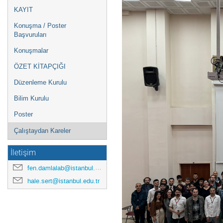
KAYIT
Konuşma / Poster
Başvuruları
Konuşmalar
ÖZET KİTAPÇIĞI
Düzenleme Kurulu
Bilim Kurulu
Poster
Çalıştaydan Kareler
İletişim
fen.damlalab@istanbul.edu.tr
hale.sert@istanbul.edu.tr