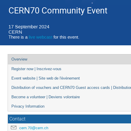
CERN70 Community Event
17 September 2024
CERN
There is a
live webcast
for this event.
Event
Overview
menu
Register now | Inscrivez-vous
Event website | Site web de l'événement
Distribution of vouchers and CERN70 Guest access cards | Distributi
Become a volunteer | Deviens volontaire
Privacy Information
Contact
cern.70@cern.ch