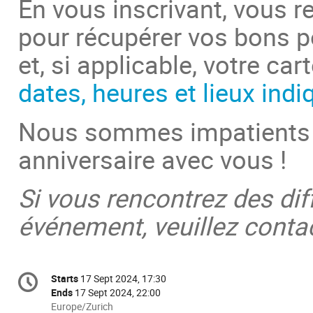
En vous inscrivant, vous r
pour récupérer vos bons po
et, si applicable, votre ca
dates, heures et lieux indi
Nous sommes impatients d
anniversaire avec vous !
Si vous rencontrez des diff
événement, veuillez conta
Conference
Starts
17 Sept 2024, 17:30
Date/Time
information
Ends
17 Sept 2024, 22:00
All
Europe/Zurich