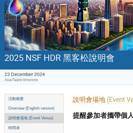
2025 NSF HDR 黑客松說明會
23 December 2024
Asia/Taipei timezone
Event
說明會場地 (Event Ve
活動概要
menu
Overview (English version)
提醒參加者攜帶個
說明會場地 (Event Venue)
時間表