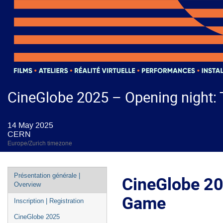
CineGlobe 2025 – Opening night:
14 May 2025
CERN
Europe/Zurich timezone
Event
Présentation générale |
CineGlobe 20
menu
Overview
Game
Inscription | Registration
CineGlobe 2025