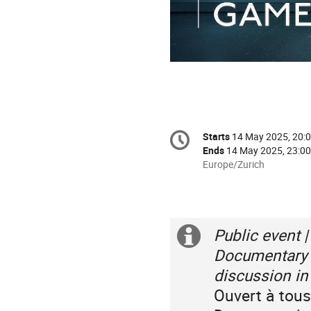
Conference
Starts
14 May 2025, 20:
Date/Time
information
Ends
14 May 2025, 23:00
All
Europe/Zurich
times
are
in
Europe/Zurich
Public event 
Extra
Documentary i
information
discussion in
Ouvert à tous 