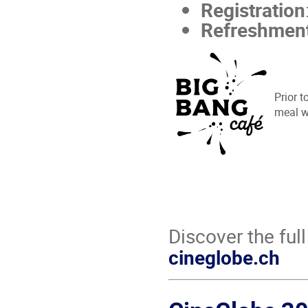
Registration
Refreshmen
Prior t
meal wi
Discover the ful
cineglobe.ch