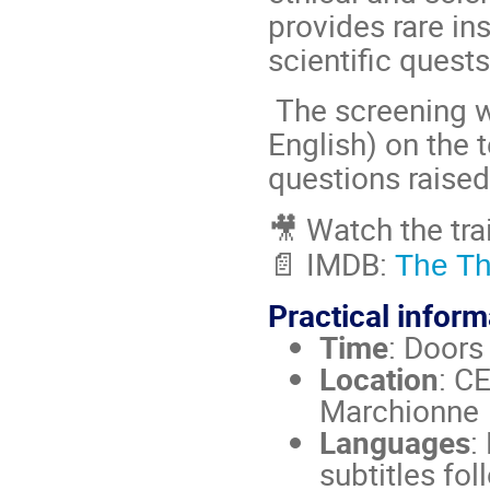
provides rare ins
scientific quests
The screening wi
English) on the t
questions raised
🎥 Watch the tra
📄 IMDB:
The T
Practical inform
Time
: Doors
Location
: C
Marchionne
Languages
:
subtitles fo