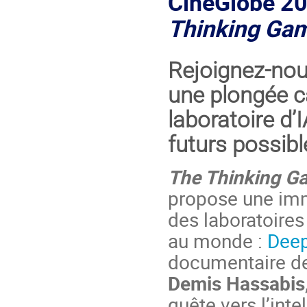
CineGlobe 20
Thinking Ga
Rejoignez-no
une plongée c
laboratoire d’
futurs possible
The Thinking G
propose une imm
des laboratoires 
au monde :
Dee
documentaire d
Demis Hassabis
quête vers l’inte