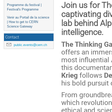
Join us for T
Programme du festival |
Festival's Programme
captivating di
Venir au Portail de la science
lab behind Alp
| How to get to CERN
Science Gateway
intelligence.
Contact
The Thinking G
public.events@cern.ch
offers an immers
most influential 
this documentar
Krieg
follows
De
his bold pursuit 
From groundbre
which revolution
ethical and scie