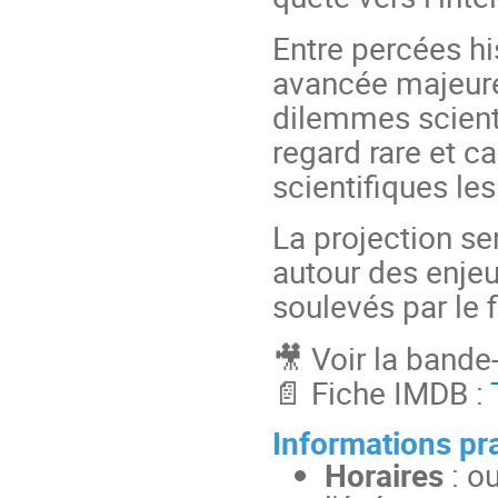
Entre percées h
avancée majeure
dilemmes scient
regard rare et c
scientifiques le
La projection se
autour des enjeu
soulevés par le f
🎥 Voir la band
📄 Fiche IMDB :
Informations pr
Horaires
: o