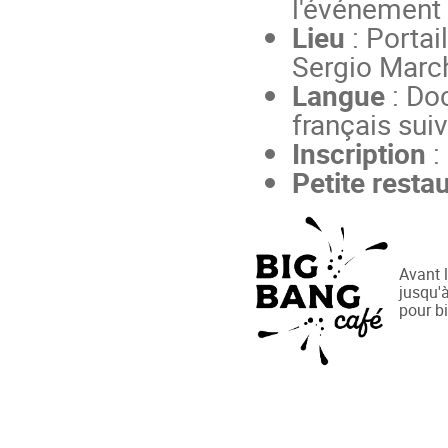
l'événement
Lieu
: Portai
Sergio Marc
Langue
: Doc
français sui
Inscription
:
Petite resta
Avant l
jusqu'
pour b