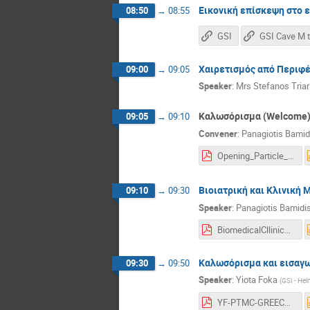
Εικονική επίσκεψη στο ε
08:50
→
08:55
GSI
Χαιρετισμός από Περιφέρ
09:00
→
09:05
Speaker
:
Mrs
Stefanos Triar
Καλωσόρισμα (Welcome
09:05
→
09:10
Convener
:
Panagiotis Bamid
Opening_Particle_Therapy_MasterClasses-short.pdf
Βιοιατρική και Κλινική Μ
09:10
→
09:30
Speaker
:
Panagiotis Bamidi
BiomedicalCllinicalEngineering2025-Feb2025.pdf
Καλωσόρισμα και εισαγω
09:30
→
09:50
Speaker
:
Yiota Foka
(
GSI - He
YF-PTMC-GREECE-1april2026-asGiven-UPDATED.pdf