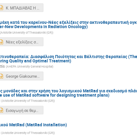
Κ. ΜΠΑΔΙΑΒΑΣ Η Ιατρική Φυσική στο Νοσοκομειακό Περιβάλλον 010426 new.pptx
 μάχη κατά του καρκίνου-Νέες εξελίξεις στην ακτινοθεραπευτική ογκ
cer-New Developments in Radiation Oncology)
(
Aristotle University of Thessaloniki (GR)
)
Νέες εξελίξεις στην ακτινοθεραπευτική ογκολογία 2025.pptx
τινοθεραπεία: Διασφάλιση Ποιότητας και Βέλτιστης Θεραπείας (The R
ring Quality and Optimal Treatment)
tis
(
AHEPA University General Hospital
)
George Giakoumettis Ο Ακτινοφυσικός στην Ακτινοθεραπεία Διασφάλιση Ποιότητας και Βέλτιστης Θεραπείας.pptx
 μονάδες και στην χρήση του λογισμικού MatRad για σχεδιασμό πλάν
e use of MatRad software for designing treatment plans)
u
(
Aristotle University of Thessaloniki (GR)
)
Εισαγωγή σε θεμελιώδεις μονάδες και στην χρήση του λογισμικού MatRad για σχεδιασμό πλάνων θεραπείας -ΕΞ.pptx
κού MatRad (MatRad Installation)
u
(
Aristotle University of Thessaloniki (GR)
)