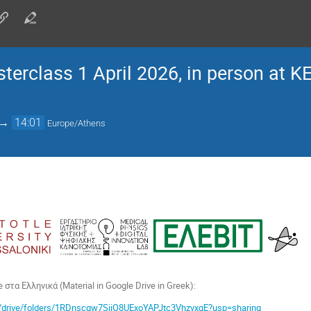
terclass 1 April 2026, in person at K
→
14:01
Europe/Athens
 στα Ελληνικά (Material in Google Drive in Greek):
om/drive/folders/1RDnscgw7SiiO8UExoYAPJtc3VhzvxgE?usp=sharing