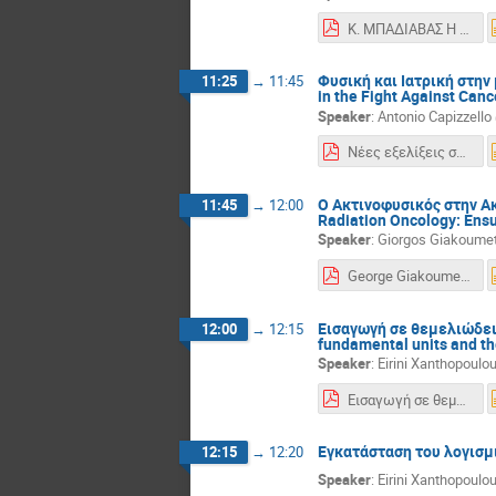
Κ. ΜΠΑΔΙΑΒΑΣ Η Ιατρική Φυσική στο Νοσοκομειακό Περιβάλλον 010426 new.pdf
Φυσική και Ιατρική στην
11:25
→
11:45
in the Fight Against Can
Speaker
:
Antonio Capizzello
Νέες εξελίξεις στην ακτινοθεραπευτική ογκολογία 2025.pdf
Ο Ακτινοφυσικός στην Ακ
11:45
→
12:00
Radiation Oncology: Ensu
Speaker
:
Giorgos Giakoumet
George Giakoumettis Ο Ακτινοφυσικός στην Ακτινοθεραπεία Διασφάλιση Ποιότητας και Βέλτιστης Θεραπείας.pdf
Εισαγωγή σε θεμελιώδεις
12:00
→
12:15
fundamental units and th
Speaker
:
Eirini Xanthopoulo
Εισαγωγή σε θεμελιώδεις μονάδες και στην χρήση του λογισμικού MatRad για σχεδιασμό πλάνων θεραπείας -ΕΞ.pdf
Εγκατάσταση του λογισμι
12:15
→
12:20
Speaker
:
Eirini Xanthopoulo