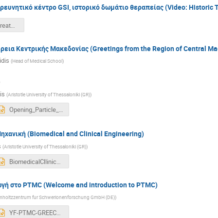
ρευνητικό κέντρο GSI, ιστορικό δωμάτιο θεραπείας (Video: Historic
GSI Cave M treatment room
εια Κεντρικής Μακεδονίας (Greetings from the Region of Central Ma
idis
(
Head of Medical School
)
)
is
(
Aristotle University of Thessaloniki (GR)
)
Opening_Particle_Therapy_MasterClasses-short.pptx
ηχανική (Biomedical and Clinical Engineering)
s
(
Aristotle University of Thessaloniki (GR)
)
BiomedicalCllinicalEngineering2025-Feb2025.pptx
γή στο PTMC (Welcome and introduction to PTMC)
lmholtzzentrum fur Schwerionenforschung GmbH (DE)
)
YF-PTMC-GREECE-1april2026-asGiven-UPDATED.pptx