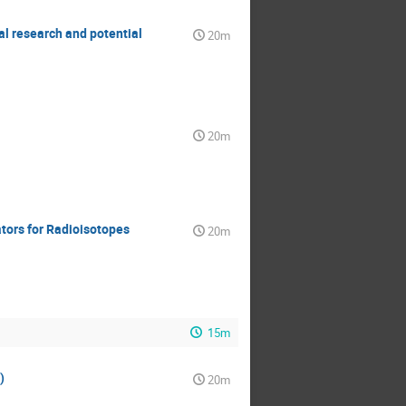
 research and potential
20m
20m
ors for Radioisotopes
20m
15m
)
20m