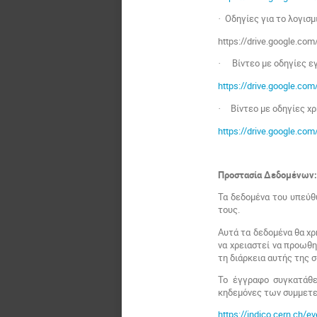
Οδηγίες για το λογισμ
·
https://drive.google.c
Βίντεο με οδηγίες εγ
·
https://drive.google.c
Βίντεο με οδηγίες χρ
·
https://drive.google.c
Προστασία Δεδομένων
Τα δεδομένα του υπεύθ
τους.
Αυτά τα δεδομένα θα χ
να χρειαστεί να προωθ
τη διάρκεια αυτής της 
Το έγγραφο συγκατάθε
κηδεμόνες των συμμετ
https://indico.cern.ch/