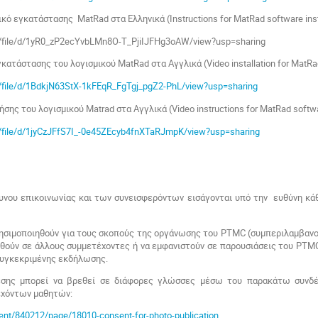
ικό εγκατάστασης MatRad στα Ελληνικά (Instructions for MatRad software inst
om/file/d/1yR0_zP2ecYvbLMn8O-T_PjiIJFHg3oAW/view?usp=sharing
κατάστασης του λογισμικού MatRad στα Αγγλικά (Video installation for MatRad
om/file/d/1BdkjN63StX-1kFEqR_FgTgj_pgZ2-PhL/view?usp=sharing
ήσης του λογισμικού Matrad στα Αγγλικά (Video instructions for MatRad softwar
om/file/d/1jyCzJFfS7I_-0e45ZEcyb4fnXTaRJmpK/view?usp=sharing
:
υνου επικοινωνίας και των συνεισφερόντων εισάγονται υπό την ευθύνη κά
ρησιμοποιηθούν για τους σκοπούς της οργάνωσης του
PTMC
(συμπεριλαμβανο
ηθούν σε άλλους συμμετέχοντες ή να εμφανιστούν σε παρουσιάσεις του
PTM
συγκεκριμένης εκδήλωσης.
σης μπορεί να βρεθεί σε διάφορες γλώσσες μέσω του παρακάτω συνδέ
εχόντων μαθητών:
event/840212/page/18010-consent-for-photo-publication