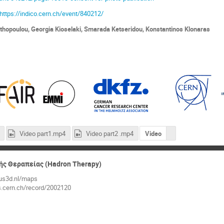
https
://
indico
.
cern
.
ch
/
event
/840212/
thopoulou, Georgia Kioselaki, Smarada Ketseridou, Konstantinos Klonaras
Video part1.mp4
Video part2 .mp4
Video
ής Θεραπείας (Hadron Therapy)
mus3d.nl/maps
os.cern.ch/record/2002120