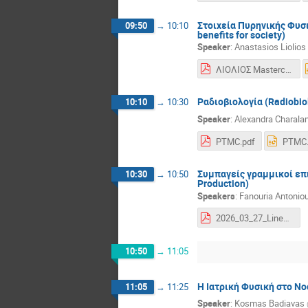
Στοιχεία Πυρηνικής Φυσι
09:50
→
10:10
benefits for society)
Speaker
:
Anastasios Liolios
ΛΙΟΛΙΟΣ Masterclass 2025.pdf
Ραδιοβιολογία (Radiobio
10:10
→
10:30
Speaker
:
Alexandra Charal
PTMC.pdf
PTMC.
Συμπαγείς γραμμικοί επι
10:30
→
10:50
Production)
Speakers
:
Fanouria Antonio
2026_03_27_Linear_Accelerators_medical_applications.pdf
10:50
→
11:05
Η Ιατρική Φυσική στο Νο
11:05
→
11:25
Speaker
:
Kosmas Badiavas