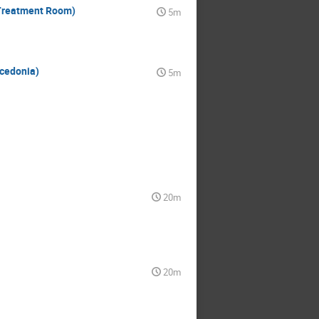
 Treatment Room)
5m
cedonia)
5m
20m
20m