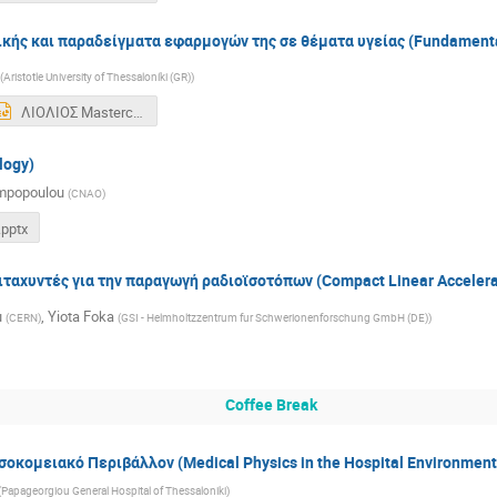
κής και παραδείγματα εφαρμογών της σε θέματα υγείας (Fundamental
(
Aristotle University of Thessaloníki (GR)
)
ΛΙΟΛΙΟΣ Masterclass 2025.pptx
logy)
ampopoulou
(
CNAO
)
pptx
ταχυντές για την παραγωγή ραδιοϊσοτόπων (Compact Linear Accelerat
u
,
Yiota Foka
(
CERN
)
(
GSI - Helmholtzzentrum fur Schwerionenforschung GmbH (DE)
)
Coffee Break
σοκομειακό Περιβάλλον (Medical Physics in the Hospital Environment
(
Papageorgiou General Hospital of Thessaloniki
)