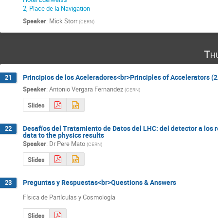
2, Place de la Navigation
Speaker
:
Mick Storr
(
CERN
)
Th
Principios de los Aceleradores<br>Principles of Accelerators (2
21
Speaker
:
Antonio Vergara Fernandez
(
CERN
)
Slides
Desafíos del Tratamiento de Datos del LHC: del detector a los 
22
data to the physics results
Speaker
:
Dr
Pere Mato
(
CERN
)
Slides
Preguntas y Respuestas<br>Questions & Answers
23
Física de Partículas y Cosmología
Slides