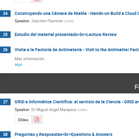
Construyendo una Cámara de Niebla - Hands-on Build a Cloud
24
Speaker
:
Joachim Flammer
(
CERN
)
Estudio del material presentado<br>Lecture Review
25
Visita a la Factoría de Antimateria - Visit to the Antimatter Fac
26
aquí
F
GRID e Informática Científica: al servicio de la Ciencia - GRID 
27
Speaker
:
Dr
Miguel Angel Marquina
(
CERN
)
Slides
Preguntas y Respuestas<br>Questions & Answers
28