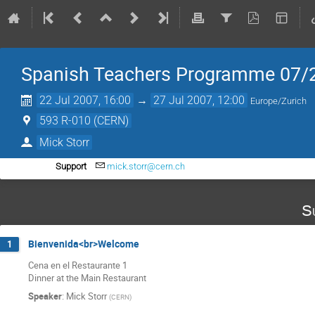
Spanish Teachers Programme 07/
22 Jul 2007, 16:00
→
27 Jul 2007, 12:00
Europe/Zurich
593 R-010 (CERN)
Mick Storr
Support
mick.storr@cern.ch
S
Bienvenida<br>Welcome
1
Cena en el Restaurante 1

Dinner at the Main Restaurant
Speaker
:
Mick Storr
(
CERN
)