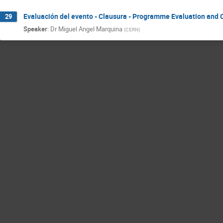
Evaluación del evento - Clausura - Programme Evaluation and 
29
Speaker
:
Dr
Miguel Angel Marquina
(
CERN
)