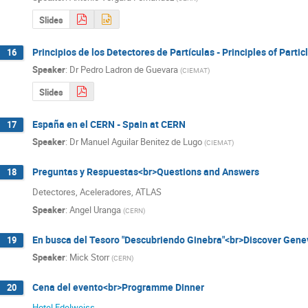
Slides
Principios de los Detectores de Partículas - Principles of Partic
16
Speaker
:
Dr
Pedro Ladron de Guevara
(
CIEMAT
)
Slides
España en el CERN - Spain at CERN
17
Speaker
:
Dr
Manuel Aguilar Benitez de Lugo
(
CIEMAT
)
Preguntas y Respuestas<br>Questions and Answers
18
Detectores, Aceleradores, ATLAS
Speaker
:
Angel Uranga
(
CERN
)
En busca del Tesoro "Descubriendo Ginebra"<br>Discover Gene
19
Speaker
:
Mick Storr
(
CERN
)
Cena del evento<br>Programme Dinner
20
Hotel Edelweiss
