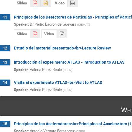
Slides
Video
Principios de los Detectores de Partículas - Principles of Partic
11
Speaker
:
Dr
Pedro Ladron de Guevara
(
CIEMAT
)
Slides
Video
Estudio del material presentado<br>Lecture Review
12
Introducción al experimento ATLAS - Introduction to ATLAS
13
Speaker
:
Valeria Perez Reale
(
CERN
)
Visita al experimento ATLAS<br>Visit to ATLAS
14
Speaker
:
Valeria Perez Reale
(
CERN
)
Wed
Principios de los Aceleradores<br>Principles of Accelerators (1
15
Speaker
:
Antonio Vergara Fernandez
(
CERN
)