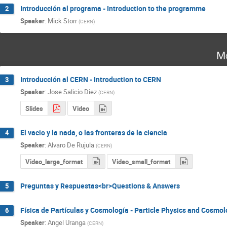
Introducción al programa - Introduction to the programme
2
Speaker
:
Mick Storr
(
CERN
)
Mo
Introducción al CERN - Introduction to CERN
3
Speaker
:
Jose Salicio Diez
(
CERN
)
Slides
Video
El vacio y la nada, o las fronteras de la ciencia
4
Speaker
:
Alvaro De Rujula
(
CERN
)
Video_large_format
Video_small_format
Preguntas y Respuestas<br>Questions & Answers
5
Física de Partículas y Cosmología - Particle Physics and Cosmol
6
Speaker
:
Angel Uranga
(
CERN
)