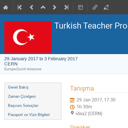
Turkish Teacher Pro
29 January 2017 to 3 February 2017
CERN
Europe/Zurich timezone
Event
Tanışma
Genel Bakış
menu
Zaman Çizelgesi
29 Jan 2017, 17:30
Başvuru Sonuçları
1h 30m
idea2 (CERN)
Pasaport ve Vize Bilgileri
Speaker