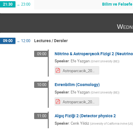
Bilim ve Felsefe
21:30
→
23:00
Wedne
Lectures / Dersler
09:00
→
12:00
Nötrino & Astroparçacık Fizigi 2 (Neutrino
09:00
Speaker
:
Efe Yazgan
(
Ghent University (BE)
)
Astroparcacik_2017_bolum1.pdf
Evrenbilim (Cosmology)
10:00
Speaker
:
Efe Yazgan
(
Ghent University (BE)
)
Astroparcacik_2017_bolum2.pdf
Algıç Fiziği 2 (Detector physics 2
11:00
Speaker
:
Cenk Yildiz
(
University of California Irvine (US)