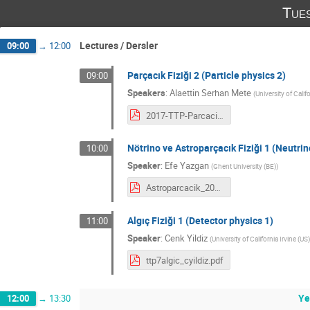
Tue
Lectures / Dersler
09:00
→
12:00
Parçacık Fiziği 2 (Particle physics 2)
09:00
Speakers
:
Alaettin Serhan Mete
(
University of Califo
2017-TTP-ParcacikFizigi.pdf
Nötrino ve Astroparçacık Fiziği 1 (Neutrin
10:00
Speaker
:
Efe Yazgan
(
Ghent University (BE)
)
Astroparcacik_2017_bolum1.pdf
Algıç Fiziği 1 (Detector physics 1)
11:00
Speaker
:
Cenk Yildiz
(
University of California Irvine (US)
ttp7algic_cyildiz.pdf
Ye
12:00
→
13:30