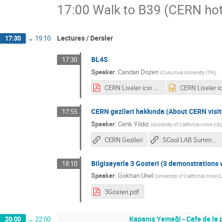
17:00 Walk to B39 (CERN hot
Lectures / Dersler
17:30
→
19:10
BL4S
17:30
Speaker
:
Candan Dozen
(
Cukurova University (TR)
)
CERN Liseler icin Demet Hatti Yarismasi Candan Dozen Cukurova Universitesi 01.02.2015.pdf
CERN gezileri hakkında (About CERN visit
17:55
Speaker
:
Cenk Yildiz
(
University of California Irvine (US)
CERN Gezileri
SCool LAB Summer School
Bilgisayarla 3 Gosteri (3 demonstrations
18:10
Speaker
:
Gokhan Unel
(
University of California Irvine (
3Gösteri.pdf
Kapanış Yemeği - Cafe de la 
20:00
→
22:00