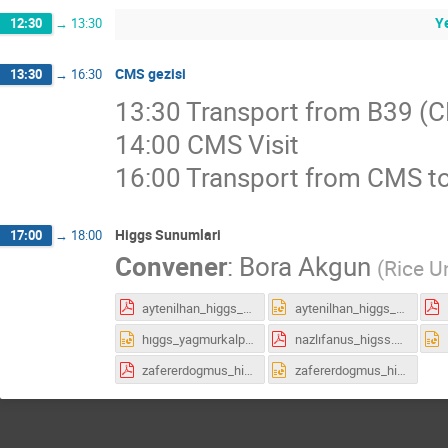
Y
12:30
→
13:30
CMS gezisi
13:30
→
16:30
13:30 Transport from B39 (
14:00 CMS Visit
16:00 Transport from CMS t
Higgs Sunumlari
17:00
→
18:00
Convener
:
Bora Akgun
(
Rice Un
aytenilhan_higgs_ensonnnnn.pdf
aytenilhan_higgs_ensonnnnn.pptx
hıggs_yagmurkalpakci.pptx
nazlıfanus_higss.pdf
zafererdogmus_higgs_ensonnn.pdf
zafererdogmus_higgs_ensonnn.pptx