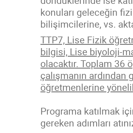
döndüklerinde ise katıl
konuları geleceğin fiz
bilişimcilerine, vs. a
TTP7, Lise Fizik öğre
bilgisi, Lise biyoloji
olacaktır. Toplam 36 
çalışmanın ardından ge
öğretmenlerine yöneli
Programa katılmak için
gereken adımları atın