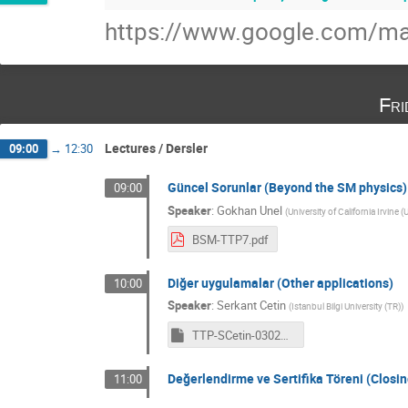
https://www.google.com/m
Fri
Lectures / Dersler
09:00
→
12:30
Güncel Sorunlar (Beyond the SM physics)
09:00
Speaker
:
Gokhan Unel
(
University of California Irvine (
BSM-TTP7.pdf
Diğer uygulamalar (Other applications)
10:00
Speaker
:
Serkant Cetin
(
Istanbul Bilgi University (TR)
)
TTP-SCetin-03022017.ppsx
Değerlendirme ve Sertifika Töreni (Closin
11:00