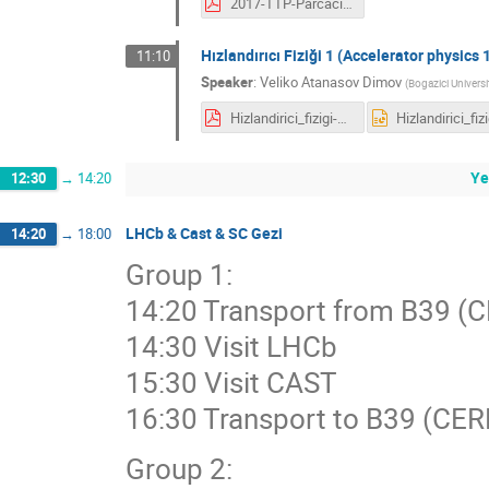
2017-TTP-ParcacikFizigi.pdf
Hızlandırıcı Fiziği 1 (Accelerator physics 
11:10
Speaker
:
Veliko Atanasov Dimov
(
Bogazici Universi
Hizlandirici_fizigi-1_TTP7.pdf
Ye
12:30
→
14:20
LHCb & Cast & SC Gezi
14:20
→
18:00
Group 1:
14:20 Transport from B39 (C
14:30 Visit LHCb
15:30 Visit CAST
16:30 Transport to B39 (CER
Group 2: