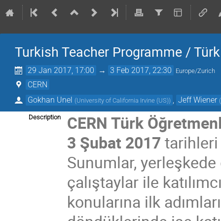
Turkish Teacher Programme / Türk
29 Jan 2017, 17:00
→
3 Feb 2017, 22:30
Europe/Zurich
CERN
Gokhan Unel
,
Jeff Wiener
(
University of California Irvine (US)
)
CERN Türk Öğretmenle
Description
3 Şubat 2017
tarihler
Sunumlar, yerleşkede g
çalıştaylar ile katılımc
konularına ilk adımları