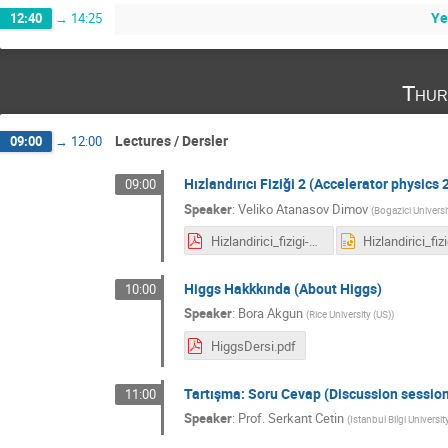
Ye
12:40
→
14:25
Thur
Lectures / Dersler
09:00
→
12:00
Hızlandırıcı Fiziği 2 (Accelerator physics 
09:00
Speaker
:
Veliko Atanasov Dimov
(
Bogazici Universi
Hizlandirici_fizigi-2_TTP7.pdf
Higgs Hakkkında (About Higgs)
10:00
Speaker
:
Bora Akgun
(
Rice University (US)
)
HiggsDersi.pdf
Tartışma: Soru Cevap (Discussion session
11:00
Speaker
:
Prof.
Serkant Cetin
(
Istanbul Bilgi Universit