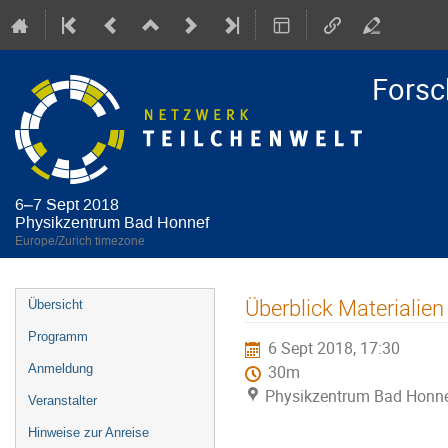
Forsc
6–7 Sept 2018
Physikzentrum Bad Honnef
Europe/Zurich timezone
Event
Überblick Materialien
Übersicht
menu
Programm
6 Sept 2018, 17:30
Anmeldung
30m
Physikzentrum Bad Honn
Veranstalter
Hinweise zur Anreise