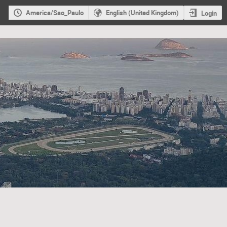
America/Sao_Paulo
English (United Kingdom)
Login