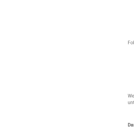
Fo
We
un
Da