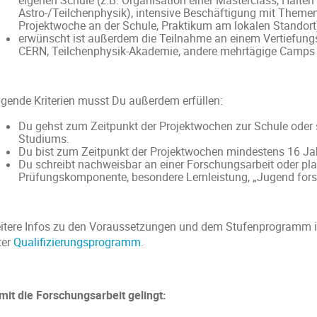
eigenen Schule (z.B. Organisation einer Masterclass, Halten
Astro-/Teilchenphysik), intensive Beschäftigung mit Themen 
Projektwoche an der Schule, Praktikum am lokalen Standort
erwünscht ist außerdem die Teilnahme an einem Vertiefun
CERN, Teilchenphysik-Akademie, andere mehrtägige Camps
lgende Kriterien musst Du außerdem erfüllen:
Du gehst zum Zeitpunkt der Projektwochen zur Schule oder 
Studiums.
Du bist zum Zeitpunkt der Projektwochen mindestens 16 Jah
Du schreibt nachweisbar an einer Forschungsarbeit oder plan
Prüfungskomponente, besondere Lernleistung, „Jugend forsch
itere Infos zu den Voraussetzungen und dem Stufenprogramm im
ter
Qualifizierungsprogramm
.
mit die Forschungsarbeit gelingt: