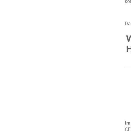
ko
Da
Im 
CE