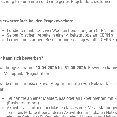
rschung teilzunehmen und ein eigenes Projekt durchzuführen.
s erwartet Dich bei den Projektwochen:
Fundierter Einblick: zwei Wochen Forschung am CERN haut
Selber forschen: Arbeite in einer Arbeitsgruppe am CERN an
Lernen und staunen: Besichtigungen ausgewählter CERN-F
r kann sich bewerben?
werbungszeitraum:
13.04.2026 bis 31.05.2026
. Bewerben kanns
m Menüpunkt "Registration".
werber:innen müssen zuvor Programmstufen von Netzwerk Teilc
ar:
Teilnahme an einer Masterclass oder an Experimenten mit 
(Basisprogramm)
Aktivität als Tutor:in bei Masterclasses oder Veranstaltun
Teilchen, Mitarbeit bei anderen Aktivitäten am lokalen Net