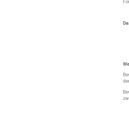
Fo
Da
We
Be
de
Be
zw