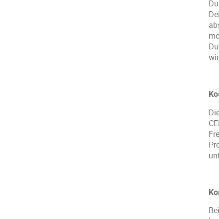
Du
De
ab
mö
Du
wir
Ko
Di
CE
Fr
Pr
un
Ko
Be