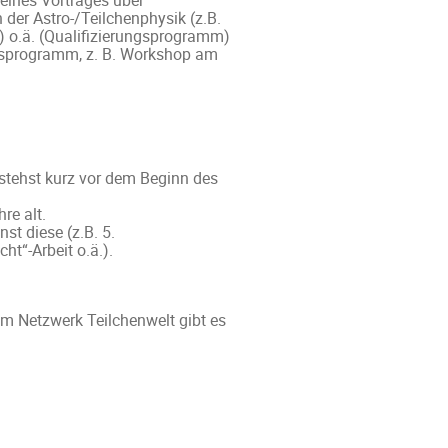
 eines Vortrages über
der Astro-/Teilchenphysik (z.B.
) o.ä. (Qualifizierungsprogramm)
gsprogramm, z. B. Workshop am
stehst kurz vor dem Beginn des
re alt.
st diese (z.B. 5.
t“-Arbeit o.ä.).
 Netzwerk Teilchenwelt gibt es