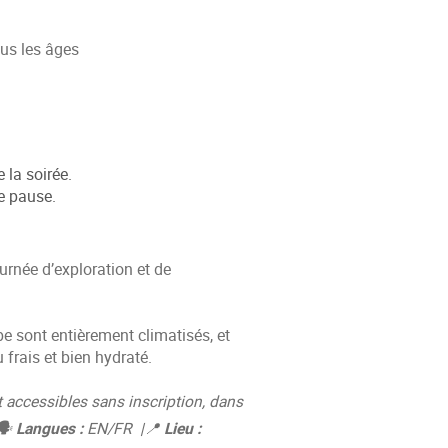
tous les âges
 la soirée.
e pause.
rnée d’exploration et de
be sont entièrement climatisés, et
 frais et bien hydraté.
t accessibles sans inscription, dans
 🗣
Langues :
EN/FR |📍
Lieu :