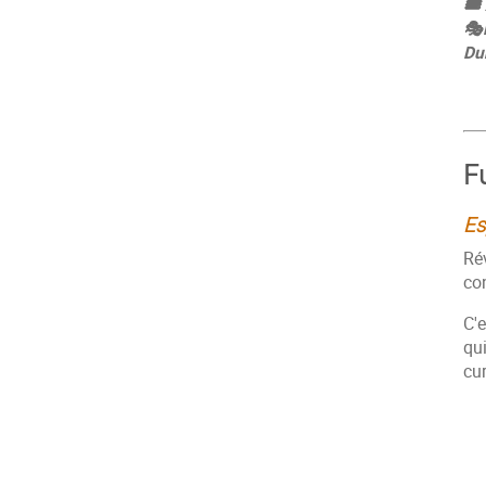
🎟
🎭
Du
F
Es
Rév
con
C'e
qui
cu