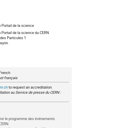
ion
Portail de la science
Portail de la science du CERN
des Particules 1
eyrin
 French
et français
rn.ch
to request an accreditation.
itation au Service de presse du CERN :
tenir le programme des événements
 CERN.