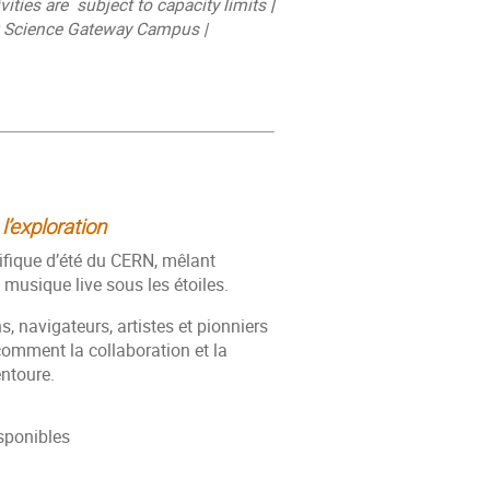
vities are
subject to capacity limits
|
Science Gateway Campus |
’exploration
tifique d’été du CERN, mêlant
 musique live sous les étoiles.
, navigateurs, artistes et pionniers
comment la collaboration et la
entoure.
isponibles