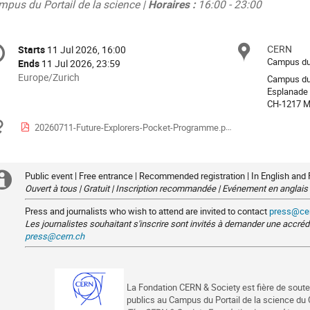
mpus du Portail de la science |
Horaires :
16:00 - 23:00
onference
CERN
Locat
Starts
11 Jul 2026, 16:00
Date/Time
formation
Campus du 
Ends
11 Jul 2026, 23:59
All
Europe/Zurich
Campus du 
times
Esplanade 
CH-1217 M
are
in
Materials
20260711-Future-Explorers-Pocket-Programme.pdf
Europe/Zurich
Public event | Free entrance | Recommended registration | In English and
Extra
Ouvert à tous | Gratuit | Inscription recommandée | Evénement en anglais 
information
Press and journalists who wish to attend are invited to contact
press@ce
Les journalistes souhaitant s'inscrire sont invités à demander une accréd
press@cern.ch
La Fondation CERN & Society est fière de sou
publics au Campus du Portail de la science du