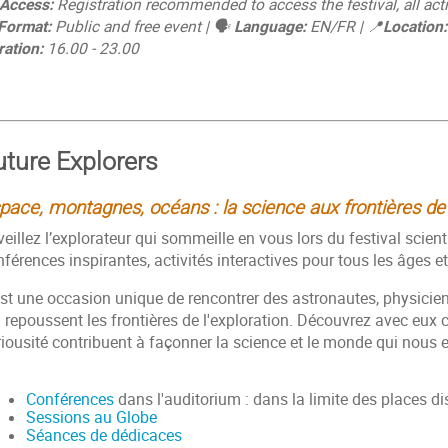
 Access:
Registration recommended to access the festival, all acti
Format:
Public and free event | 🗣
Language:
EN/FR | 📍
Location:
ration:
16.00 - 23.00
uture Explorers
pace, montagnes, océans : la science aux frontières de l
eillez l’explorateur qui sommeille en vous lors du festival scien
férences inspirantes, activités interactives pour tous les âges et
st une occasion unique de rencontrer des astronautes, physiciens
 repoussent les frontières de l'exploration. Découvrez avec eux 
riousité contribuent à façonner la science et le monde qui nous 
Conférences
dans
l'auditorium : dans la limite des places d
Sessions au Globe
Séances de dédicaces