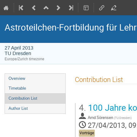
Astroteilchen-Fortbildung für Lehr
27 April 2013
TU Dresden
Europe/Zurich timezone
Event
Contribution List
Overview
menu
Timetable
Contribution List
4.
100 Jahre ko
Author List
Arnd Sörensen
(
TU Dresden
)
27/04/2013, 09
Vorträge