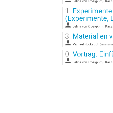
Belina von Krosigk
Kai Z
(
T
)
1.
Experimente 
(Experimente, D
,
Belina von Krosigk
Kai Z
(
T
)
3.
Materialien 
Michael Rockstroh
(
Technische
0.
Vortrag: Einf
,
Belina von Krosigk
Kai Z
(
T
)