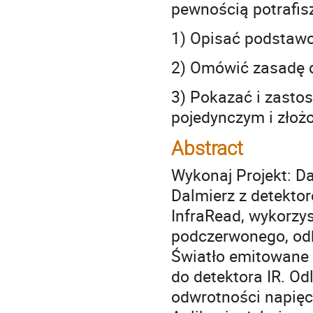
pewnością potrafis
1) Opisać podstaw
2) Omówić zasadę d
3) Pokazać i zastos
pojedynczym i zło
Abstract
Wykonaj Projekt: Da
Dalmierz z detekto
InfraRead, wykorzy
podczerwonego, odb
Światło emitowane p
do detektora IR. Od
odwrotności napięc