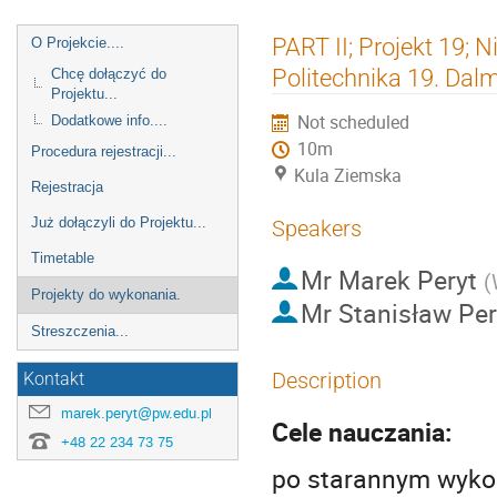
Event
PART II; Projekt 19;
O Projekcie....
menu
Politechnika 19. Dalm
Chcę dołączyć do
Projektu...
Not scheduled
Dodatkowe info....
10m
Procedura rejestracji...
Kula Ziemska
Rejestracja
Już dołączyli do Projektu...
Speakers
Timetable
Mr
Marek Peryt
(
Projekty do wykonania.
Mr
Stanisław Per
Streszczenia...
Description
Kontakt
marek.peryt@pw.edu.pl
Cele nauczania:
+48 22 234 73 75
po starannym wykon