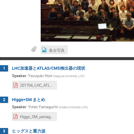
集合写真
LHC加速器とATLAS/CMS検出器の現状
1
Speaker
:
Yasuyuki Horii
(
Nagoya University (JP)
)
201704_LHC_ATLAS_CMS.pdf
Higgs+SM まとめ
2
Speaker
:
Yohei Yamaguchi
(
Osaka University (JP)
)
Higgs_SM_yamaguchi.pdf
ヒッグスと重力波
3