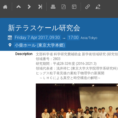
新テラスケール研究会
Friday 7 Apr 2017, 09:30
→
17:00
Asia/Tokyo
小柴ホール (東京大学本郷)
文部科学省 科学研究費補助金 新学術領域研究 (研究領
Description
領域番号：2803
研究期間：平成28-32年度 (2016-2021.3)
領域代表者：浅井祥仁 (東京大学大学院理学系研究科)
ヒッグス粒子発見後の素粒子物理学の新展開
～ＬＨＣによる真空と時空構造の解明～