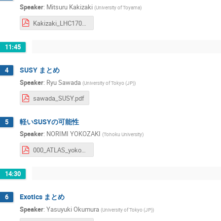
Speaker
:
Mitsuru Kakizaki
(
University of Toyama
)
Kakizaki_LHC170407v4.pdf
11:45
SUSY まとめ
4
Speaker
:
Ryu Sawada
(
University of Tokyo (JP)
)
sawada_SUSY.pdf
軽いSUSYの可能性
5
Speaker
:
NORIMI YOKOZAKI
(
Tohoku University
)
000_ATLAS_yokozaki.pdf
14:30
Exotics まとめ
6
Speaker
:
Yasuyuki Okumura
(
University of Tokyo (JP)
)