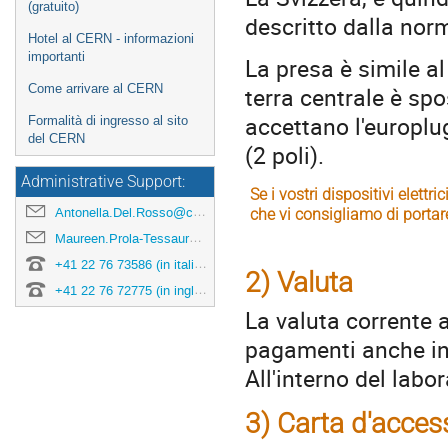
(gratuito)
descritto dalla no
Hotel al CERN - informazioni
importanti
La presa è simile al 
terra centrale è sp
Come arrivare al CERN
accettano l'europlug
Formalità di ingresso al sito
del CERN
(2 poli).
Administrative Support:
Se i vostri dispositivi elett
Antonella.Del.Rosso@cern.ch
che vi consigliamo di portare
Maureen.Prola-Tessaur@cern.ch
+41 22 76 73586 (in italiano)
2) Valuta
+41 22 76 72775 (in inglese)
La valuta corrente 
pagamenti anche in
All'interno del labo
3) Carta d'acces