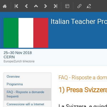
Italian Teacher P
25–30 Nov 2018
CERN
Europe/Zurich timezone
Event
FAQ - Risposte a dom
Overview
menu
Programma
1) Presa Svizzer
FAQ - Risposte a domande
frequenti
La Svizzera, e quin
Connessione wifi a Internet