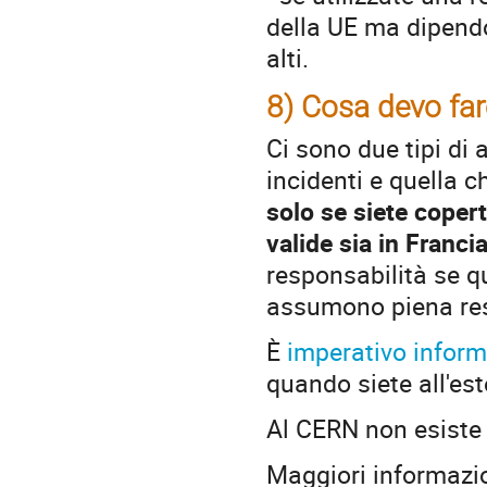
della UE ma dipendo
alti.
8) Cosa devo fare
Ci sono due tipi di 
incidenti e quella c
solo se siete coper
valide sia in Franci
responsabilità se qu
assumono piena res
È
imperativo infor
quando siete all'est
Al CERN non esiste l
Maggiori informazio