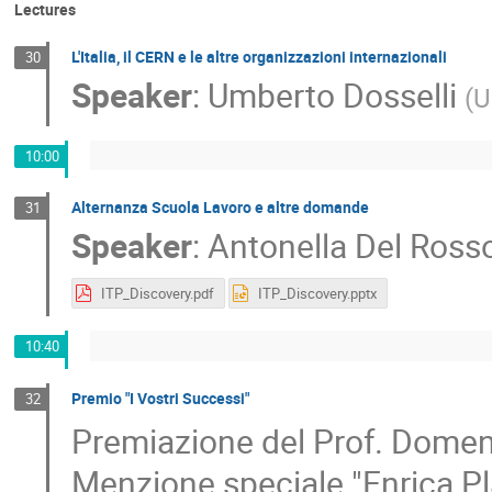
Lectures
L'Italia, il CERN e le altre organizzazioni internazionali
30
Speaker
:
Umberto Dosselli
(
U
10:00
Alternanza Scuola Lavoro e altre domande
31
Speaker
:
Antonella Del Ross
ITP_Discovery.pdf
ITP_Discovery.pptx
10:40
Premio "I Vostri Successi"
32
Premiazione del Prof. Domenic
Menzione speciale "Enrica P