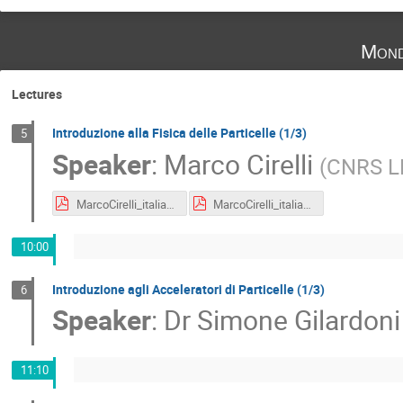
Mond
Lectures
Introduzione alla Fisica delle Particelle (1/3)
5
Speaker
:
Marco Cirelli
(
CNRS L
MarcoCirelli_italian_teachers_lecture_2018.level1.1b.pdf
MarcoCirelli_italian_teachers_lecture_2018.testi_tecnici_divulgativi.pdf
10:00
Introduzione agli Acceleratori di Particelle (1/3)
6
Speaker
:
Dr
Simone Gilardoni
11:10