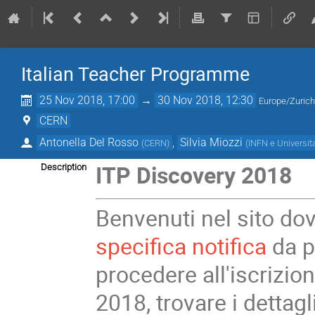
Italian Teacher Programme
25 Nov 2018, 17:00
→
30 Nov 2018, 12:30
Europe/Zuric
CERN
Antonella Del Rosso
,
Silvia Miozzi
(
CERN
)
(
INFN e Universit
ITP Discovery 2018
Description
Benvenuti nel sito do
specifica notifica
da p
procedere all'iscrizio
2018, trovare i detta