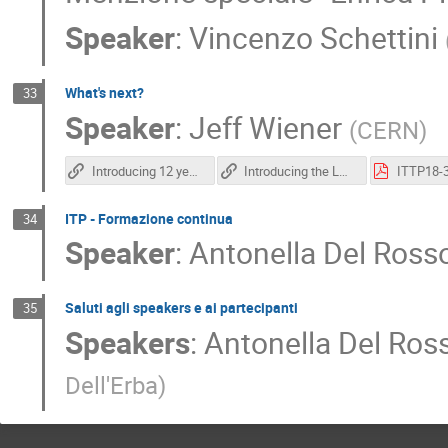
Speaker
:
Vincenzo Schettini
What's next?
33
Speaker
:
Jeff Wiener
(
CERN
)
Introducing 12 year-olds to elementary particles
Introducing the LHC in the classroom: an overview of education resources available
ITP - Formazione continua
34
Speaker
:
Antonella Del Ross
Saluti agli speakers e ai partecipanti
35
Speakers
:
Antonella Del Ros
Dell'Erba
)