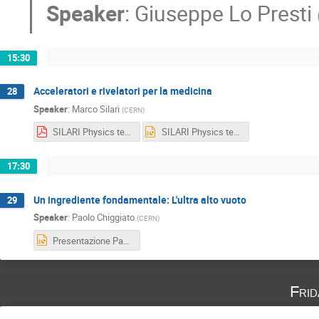
Speaker
:
Giuseppe Lo Presti
15:30
Acceleratori e rivelatori per la medicina
28
Speaker
:
Marco Silari
(
CERN
)
SILARI Physics teachers lecture 2018.pdf
SILARI Physics teachers lecture 2018.pptx
17:30
Un ingrediente fondamentale: L'ultra alto vuoto
29
Speaker
:
Paolo Chiggiato
(
CERN
)
Presentazione Paolo Chiggiato.pptx
Fri