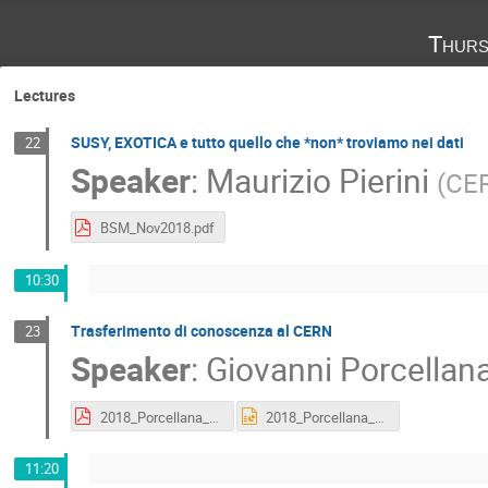
Thurs
Lectures
SUSY, EXOTICA e tutto quello che *non* troviamo nei dati
22
Speaker
:
Maurizio Pierini
(
CE
BSM_Nov2018.pdf
10:30
Trasferimento di conoscenza al CERN
23
Speaker
:
Giovanni Porcellan
2018_Porcellana_Italian_Teachers_Programme.pdf
2018_Porcellana_Italian_Teachers_Programme.pptx
11:20