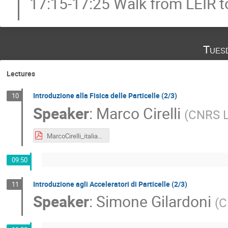
17:15-17:25 Walk from LEIR t
Tues
Lectures
Introduzione alla Fisica delle Particelle (2/3)
10
Speaker
:
Marco Cirelli
(
CNRS L
MarcoCirelli_italian_teachers_lecture_2018.level1.2b.pdf
09:50
Introduzione agli Acceleratori di Particelle (2/3)
11
Speaker
:
Simone Gilardoni
(
C