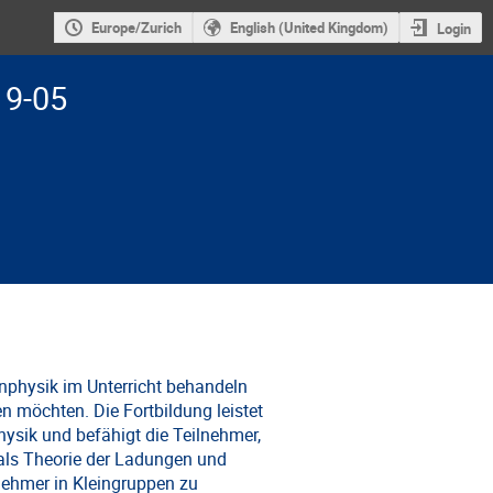
Europe/Zurich
English (United Kingdom)
Login
19-05
henphysik im Unterricht behandeln
n möchten. Die Fortbildung leistet
ysik und befähigt die Teilnehmer,
als Theorie der Ladungen und
nehmer in Kleingruppen zu