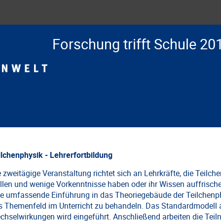
Forschung trifft Schule 20
ilchenphysik - Lehrerfortbildung
e zweitägige Veranstaltung richtet sich an Lehrkräfte, die Teilc
llen und wenige Vorkenntnisse haben oder ihr Wissen auffrische
ne umfassende Einführung in das Theoriegebäude der Teilchenph
s Themenfeld im Unterricht zu behandeln. Das Standardmodell 
chselwirkungen wird eingeführt. Anschließend arbeiten die Teil