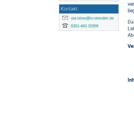
ve
Kontakt:
li
uta.bilow@tu-dresden.de
Da
0351-463 32956
Le
Ab
Ve
In