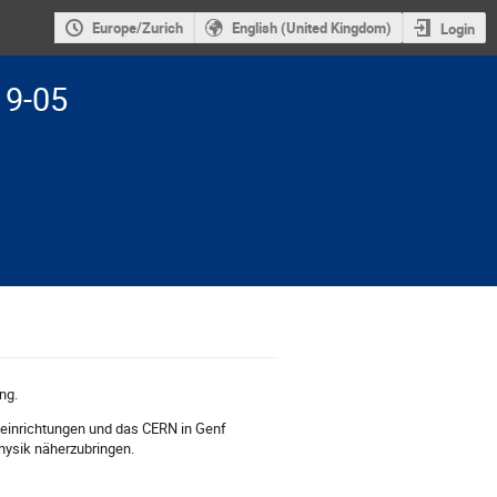
Europe/Zurich
English (United Kingdom)
Login
19-05
ng.
einrichtungen und das CERN in Genf
ysik näherzubringen.