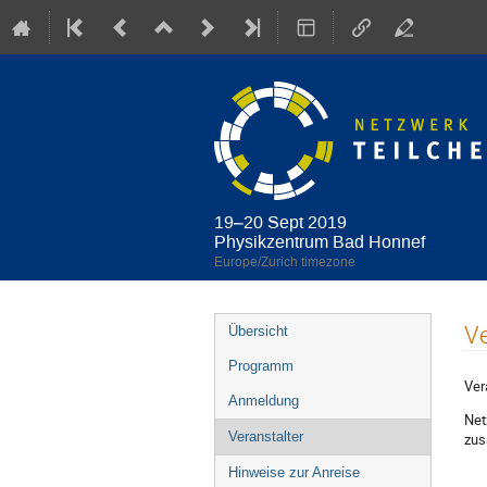
19–20 Sept 2019
Physikzentrum Bad Honnef
Europe/Zurich timezone
Event
Ve
Übersicht
menu
Programm
Ver
Anmeldung
Net
Veranstalter
zus
Hinweise zur Anreise