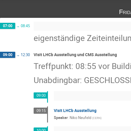
Fri
07:00
→
08:45
eigenständige Zeiteinteilu
Visit LHCb Ausstellung und CMS Ausstellung
09:00
→
12:30
Treffpunkt: 08:55 vor Build
Unabdingbar: GESCHLOS
09:00
Visit LHCb Ausstellung
09:15
Speaker
:
Niko Neufeld
(
CERN
)
10:00