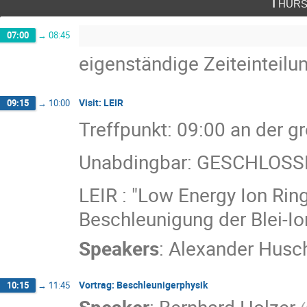
Thurs
07:00
→
08:45
eigenständige Zeiteinteilu
Visit: LEIR
09:15
→
10:00
Treffpunkt: 09:00 an der 
Unabdingbar: GESCHLOS
LEIR : "Low Energy Ion Ring
Beschleunigung der Blei-I
Speakers
:
Alexander Husc
Vortrag: Beschleunigerphysik
10:15
→
11:45