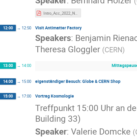
Speaker
:
Bernhard Holzer
(
Intro_Acc_2022_Niklas_p.pdf
Visit Antimatter Factory
12:00
→
12:50
Speakers
:
Benjamin Riena
Theresa Gloggler
(
CERN
)
Mittagspaus
13:00
→
14:00
eigenständiger Besuch: Globe & CERN Shop
14:00
→
15:00
Vortrag Kosmologie
15:00
→
17:00
Treffpunkt 15:00 Uhr an de
Building 33)
Speaker
:
Valerie Domcke
(