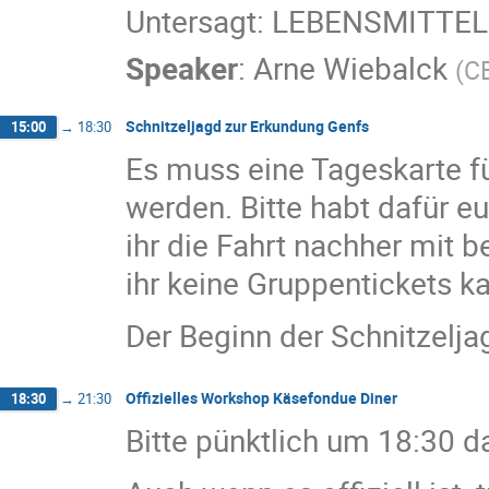
Untersagt: LEBENSMITTEL
Speaker
:
Arne Wiebalck
(
C
Schnitzeljagd zur Erkundung Genfs
15:00
→
18:30
Es muss eine Tageskarte fü
werden. Bitte habt dafür e
ihr die Fahrt nachher mit b
ihr keine Gruppentickets k
Der Beginn der Schnitzeljag
Offizielles Workshop Käsefondue Diner
18:30
→
21:30
Bitte pünktlich um 18:30 da