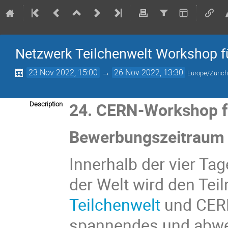
Netzwerk Teilchenwelt Workshop 
23 Nov 2022, 15:00
→
26 Nov 2022, 13:30
Europe/Zuric
24. CERN-Workshop f
Description
Bewerbungszeitraum 
Innerhalb der vier Ta
der Welt wird den Tei
Teilchenwelt
und CE
spannendes und abwe