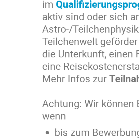
im
Qualifizierungsp
aktiv sind oder sich a
Astro-/Teilchenphysi
Teilchenwelt geför­der
die Unterkunft, einen
eine Reise­kos­ten­er­s
Mehr Infos zur
Teiln
Achtung: Wir können 
wenn
bis zum Bewerbun