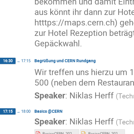
bekommen und damit Eintri
aus könnt ihr dann zur Hote
htttps://maps.cern.ch) ge
zur Hotel Rezeption beträgt
Gepäckwahl.
Begrüßung und CERN Rundgang
16:30
→
17:15
Wir treffen uns hierzu um 
500 (neben dem Restaurant
Speaker
:
Niklas Herff
(
Tech
Basics @CERN
17:15
→
18:00
Speaker
:
Niklas Herff
(
Tech
BasicsCERN_2022_11.pdf
BasicsCERN_2022_11.pptx