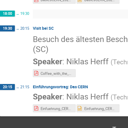
18:00
→
19:30
Visit bei SC
19:30
→
20:15
Besuch des ältesten Besc
(SC)
Speaker
:
Niklas Herff
(
Tech
Coffee_with_the_Standard_Model.pdf
Einführungsvortrag: Das CERN
20:15
→
21:15
Speaker
:
Niklas Herff
(
Tech
Einfuehrung_CERN_SF.pdf
Einfuehrung_CERN_SF.pptx