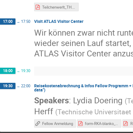
Teilchenwerlt_TH.pdf
Visit ATLAS Visitor Center
17:00
→
17:50
Wir können zwar nicht runt
wieder seinen Lauf startet
ATLAS Visitor Center anzus
18:00
→
19:30
Reisekostenabrechnung & Infos Fellow Programm + 
19:30
→
22:00
data")
Speakers
:
Lydia Doering
(
T
Herff
(
Technische Universitaet
Fellow Anmeldung
form-RKA-blanko_2022_11.pdf