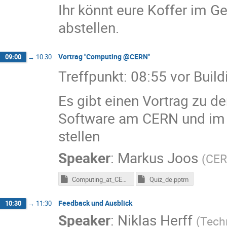
Ihr könnt eure Koffer im 
abstellen.
Vortrag "Computing @CERN"
09:00
→
10:30
Treffpunkt: 08:55 vor Build
Es gibt einen Vortrag zu d
Software am CERN und im 
stellen
Speaker
:
Markus Joos
(
CE
Computing_at_CERN_de.pptm
Quiz_de.pptm
Feedback und Ausblick
10:30
→
11:30
Speaker
:
Niklas Herff
(
Tech