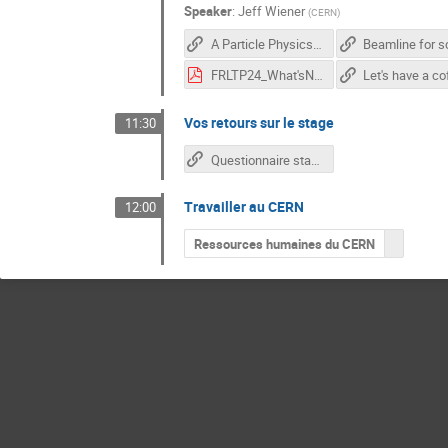
Speaker
:
Jeff Wiener
(
CERN
)
A Particle Physics Course for High-School Students
FRLTP24_What'sNext.pdf
Vos retours sur le stage
11:30
Questionnaire stage CERN 2024
Travailler au CERN
12:00
Ressources humaines du CERN