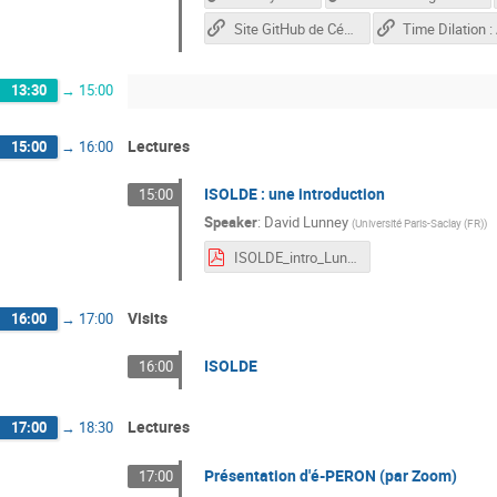
Site GitHub de Cédric
13:30
→
15:00
Lectures
15:00
→
16:00
ISOLDE : une introduction
15:00
Speaker
:
David Lunney
(
Université Paris-Saclay (FR)
)
ISOLDE_intro_Lunney.pdf
Visits
16:00
→
17:00
ISOLDE
16:00
Lectures
17:00
→
18:30
Présentation d'é-PERON (par Zoom)
17:00