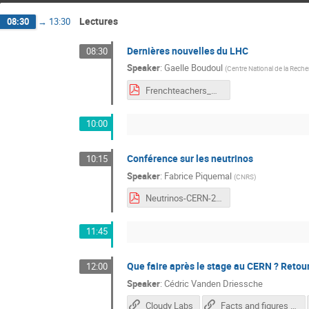
Lectures
08:30
→
13:30
Dernières nouvelles du LHC
08:30
Speaker
:
Gaelle Boudoul
(
Centre National de la Reche
Frenchteachers_GB_2024.pdf
10:00
Conférence sur les neutrinos
10:15
Speaker
:
Fabrice Piquemal
(
CNRS
)
Neutrinos-CERN-2024-pdf.pdf
11:45
Que faire après le stage au CERN ? Retour
12:00
Speaker
:
Cédric Vanden Driessche
Cloudy Labs
Facts and figures about the LHC