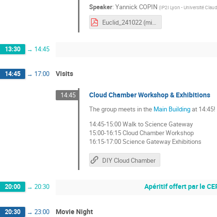
Speaker
:
Yannick COPIN
(
IP2I Lyon - Université Clau
Euclid_241022 (minimized).pdf
13:30
→
14:45
Visits
14:45
→
17:00
Cloud Chamber Workshop & Exhibitions
14:45
The group meets in the
Main Building
at 14:45!
14:45-15:00 Walk to Science Gateway
15:00-16:15 Cloud Chamber Workshop
16:15-17:00 Science Gateway Exhibitions
DIY Cloud Chamber
Apéritif offert par le C
20:00
→
20:30
Movie Night
20:30
→
23:00