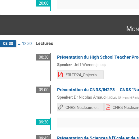
20:00
Mon
Lectures
08:30
→
12:30
Présentation du High School Teacher P
08:30
Speaker
:
Jeff Wiener
(
CERN
)
FRLTP24_Objectives.pdf
Présentation du CNRS/IN2P3 -- CNRS "Nucl
09:00
Speaker
:
Dr
Nicolas Arnaud
(
IJCLab (Université Par
CNRS Nucléaire et Particules (CNRS/IN2P3)
09:30
Présentation de Sciences à l'Ecole et de 
09:45