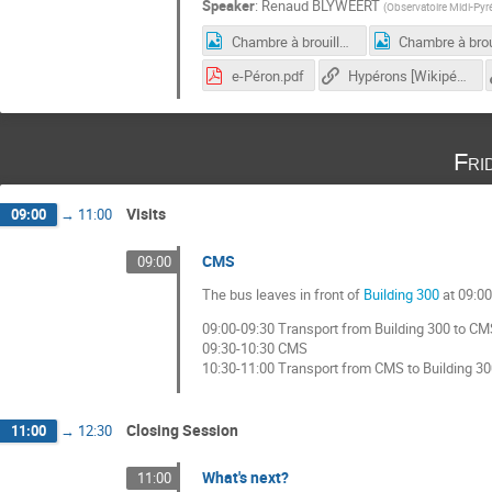
Speaker
:
Renaud BLYWEERT
(
Observatoire Midi-Pyr
Chambre à brouillard - alpha.jpg
e-Péron.pdf
Hypérons [Wikipédia]
Fri
Visits
09:00
→
11:00
CMS
09:00
The bus leaves in front of
Building 300
at 09:00
09:00-09:30 Transport from Building 300 to CM
09:30-10:30 CMS
10:30-11:00 Transport from CMS to Building 30
Closing Session
11:00
→
12:30
What's next?
11:00