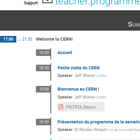
teacher.programm
Support:
Sun
Welcome to CERN!
17:00
→
21:30
Accueil
18:00
Petite visite du CERN
18:30
Speaker
:
Jeff Wiener
(
CERN
)
Bienvenue au CERN !
19:00
Speaker
:
Jeff Wiener
(
CERN
)
FRLTP24_Basics.pdf
Présentation du programme de la semain
19:30
Speaker
:
Dr
Nicolas Arnaud
(
IJCLab (Université Par