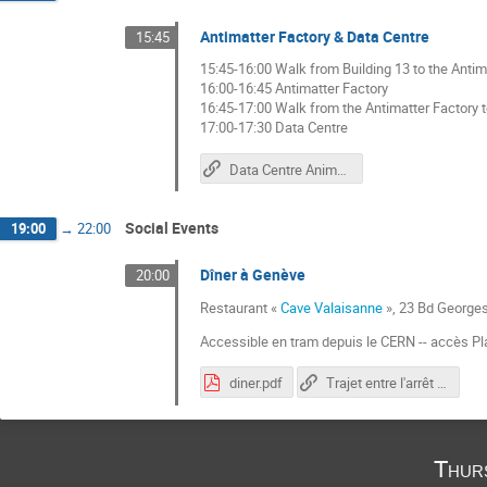
Antimatter Factory & Data Centre
15:45
15:45-16:00 Walk from Building 13 to the Antim
16:00-16:45 Antimatter Factory
16:45-17:00 Walk from the Antimatter Factory t
17:00-17:30 Data Centre
Data Centre Animations
Social Events
19:00
→
22:00
Dîner à Genève
20:00
Restaurant «
Cave Valaisanne
», 23 Bd George
Accessible en tram depuis le CERN -- accès P
diner.pdf
Trajet entre l'arrêt du tram et le restaurant.
Thur