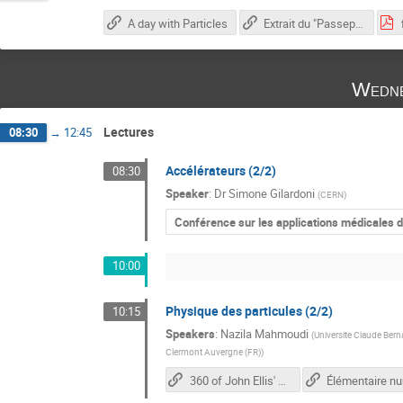
A day with Particles
Extrait du "Passeport pour les deux infinis" : chapitre "Au-delà du Modèle Standard"
Wedne
Lectures
08:30
→
12:45
Accélérateurs (2/2)
08:30
Speaker
:
Dr
Simone Gilardoni
(
CERN
)
Conférence sur les applications médicales 
10:00
Physique des particules (2/2)
10:15
Speakers
:
Nazila Mahmoudi
(
Universite Claude Berna
Clermont Auvergne (FR)
)
360 of John Ellis' Office