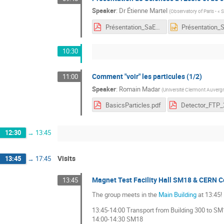
Speaker
:
Dr
Étienne Martel
(
Observatory of Paris - « S
Présentation_SaE_FTP_2024.pdf
10:30
Comment "voir" les particules (1/2)
11:00
Speaker
:
Romain Madar
(
Université Clermont Auverg
BasicsParticles.pdf
12:30
→
13:45
Visits
13:45
→
17:45
Magnet Test Facility Hall SM18 & CERN C
13:45
The group meets in the
Main Building
at 13:45!
13:45-14:00 Transport from Building 300 to SM
14:00-14:30 SM18