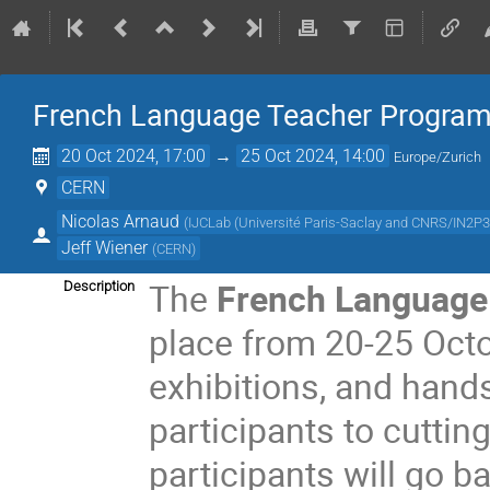
French Language Teacher Progra
20 Oct 2024, 17:00
→
25 Oct 2024, 14:00
Europe/Zurich
CERN
Nicolas Arnaud
(
IJCLab (Université Paris-Saclay and CNRS/IN2P3
Jeff Wiener
(
CERN
)
The
French Languag
Description
place from 20-25 Octob
exhibitions, and hand
participants to cuttin
participants will go b