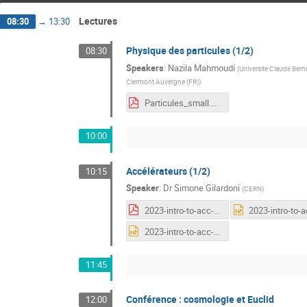
Lectures
08:30
→
13:30
Physique des particules (1/2)
08:30
Speakers
:
Nazila Mahmoudi
(
Universite Claude Berna
Clermont Auvergne (FR)
)
Particules_small.pdf
10:00
Accélérateurs (1/2)
10:15
Speaker
:
Dr
Simone Gilardoni
(
CERN
)
2023-intro-to-acc-first-general.pdf
2023-intro-to-acc-third-general.pptx
11:45
Conférence : cosmologie et Euclid
12:00