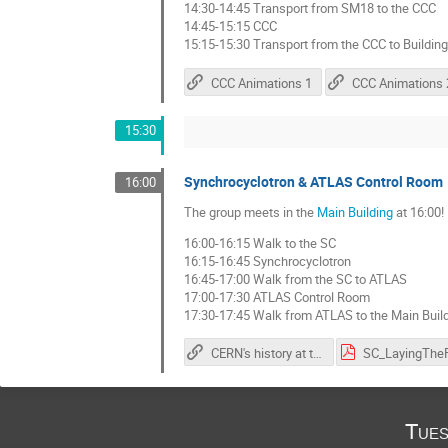
14:30-14:45 Transport from SM18 to the CCC
14:45-15:15 CCC
15:15-15:30 Transport from the CCC to Buildin
CCC Animations 1
CCC Animations 
15:30
Synchrocyclotron & ATLAS Control Room
16:00
The group meets in the
Main Building
at 16:00!
16:00-16:15 Walk to the SC
16:15-16:45 Synchrocyclotron
16:45-17:00 Walk from the SC to ATLAS
17:00-17:30 ATLAS Control Room
17:30-17:45 Walk from ATLAS to the Main Buil
CERN's history at the SC
Tues