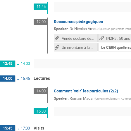
11:45
Ressources pédagogiques
12:00
Speaker
:
Dr
Nicolas Arnaud
(
IJCLab (Université Par
Année scolaire de la physique 2023-2024
IN2P3 : 50 ans
Un inventaire à la Prévert ...
Le CERN quelle av
12:45
→
14:00
Lectures
14:00
→
15:45
Comment "voir" les particules (2/2)
14:00
Speaker
:
Romain Madar
(
Université Clermont Auverg
15:30
Visits
15:45
→
17:30