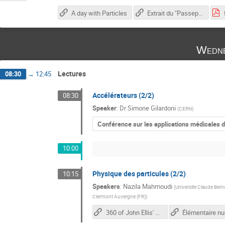
A day with Particles
Extrait du "Passeport pour les deux infinis" : chapitre "Au-delà du Modèle Standard"
Wedne
Lectures
08:30
→
12:45
Accélérateurs (2/2)
08:30
Speaker
:
Dr
Simone Gilardoni
(
CERN
)
Conférence sur les applications médicales 
10:00
Physique des particules (2/2)
10:15
Speakers
:
Nazila Mahmoudi
(
Universite Claude Berna
Clermont Auvergne (FR)
)
360 of John Ellis' Office