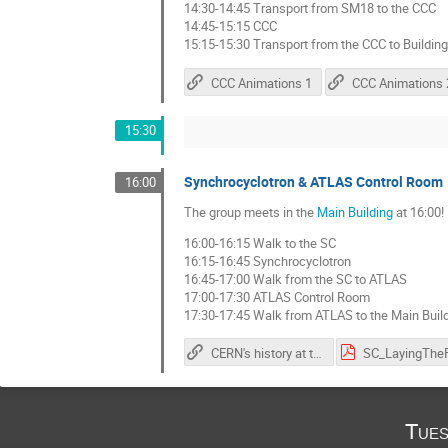
14:30-14:45 Transport from SM18 to the CCC
14:45-15:15 CCC
15:15-15:30 Transport from the CCC to Buildin
CCC Animations 1
CCC Animations 
15:30
Synchrocyclotron & ATLAS Control Room
16:00
The group meets in the
Main Building
at 16:00!
16:00-16:15 Walk to the SC
16:15-16:45 Synchrocyclotron
16:45-17:00 Walk from the SC to ATLAS
17:00-17:30 ATLAS Control Room
17:30-17:45 Walk from ATLAS to the Main Buil
CERN's history at the SC
Tues