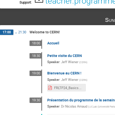
teacher.programm
Support:
Sun
Welcome to CERN!
17:00
→
21:30
Accueil
18:00
Petite visite du CERN
18:30
Speaker
:
Jeff Wiener
(
CERN
)
Bienvenue au CERN !
19:00
Speaker
:
Jeff Wiener
(
CERN
)
FRLTP24_Basics.pdf
Présentation du programme de la semain
19:30
Speaker
:
Dr
Nicolas Arnaud
(
IJCLab (Université Par