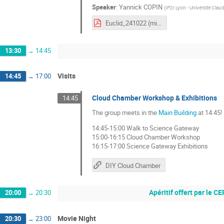
Speaker
:
Yannick COPIN
(
IP2I Lyon - Université Clau
Euclid_241022 (minimized).pdf
13:30
→
14:45
Visits
14:45
→
17:00
Cloud Chamber Workshop & Exhibitions
14:45
The group meets in the
Main Building
at 14:45!
14:45-15:00 Walk to Science Gateway
15:00-16:15 Cloud Chamber Workshop
16:15-17:00 Science Gateway Exhibitions
DIY Cloud Chamber
Apéritif offert par le C
20:00
→
20:30
Movie Night
20:30
→
23:00