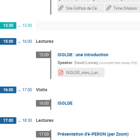
Site GitHub de Cédric
13:30
→
15:00
Lectures
15:00
→
16:00
ISOLDE : une introduction
15:00
Speaker
:
David Lunney
(
Université Paris-Saclay (FR)
)
ISOLDE_intro_Lunney.pdf
Visits
16:00
→
17:00
ISOLDE
16:00
Lectures
17:00
→
18:30
Présentation d'é-PERON (par Zoom)
17:00