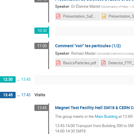
Speaker
:
Dr
Étienne Martel
(
Observatory of Paris - « S
Présentation_SaE_FTP_2024.pdf
10:30
Comment "voir" les particules (1/2)
11:00
Speaker
:
Romain Madar
(
Université Clermont Auverg
BasicsParticles.pdf
12:30
→
13:45
Visits
13:45
→
17:45
Magnet Test Facility Hall SM18 & CERN C
13:45
The group meets in the
Main Building
at 13:45!
13:45-14:00 Transport from Building 300 to SM
14:00-14:30 SM18