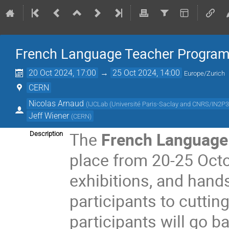
French Language Teacher Progra
20 Oct 2024, 17:00
→
25 Oct 2024, 14:00
Europe/Zurich
CERN
Nicolas Arnaud
(
IJCLab (Université Paris-Saclay and CNRS/IN2P3
Jeff Wiener
(
CERN
)
The
French Languag
Description
place from 20-25 Octob
exhibitions, and hand
participants to cuttin
participants will go b