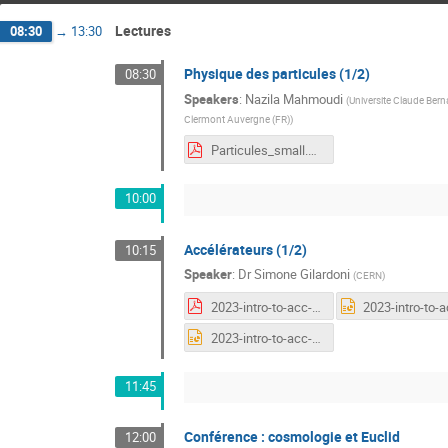
Lectures
08:30
→
13:30
Physique des particules (1/2)
08:30
Speakers
:
Nazila Mahmoudi
(
Universite Claude Berna
Clermont Auvergne (FR)
)
Particules_small.pdf
10:00
Accélérateurs (1/2)
10:15
Speaker
:
Dr
Simone Gilardoni
(
CERN
)
2023-intro-to-acc-first-general.pdf
2023-intro-to-acc-third-general.pptx
11:45
Conférence : cosmologie et Euclid
12:00