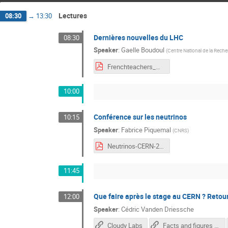
Lectures
08:30
→
13:30
Dernières nouvelles du LHC
08:30
Speaker
:
Gaelle Boudoul
(
Centre National de la Reche
Frenchteachers_GB_2024.pdf
10:00
Conférence sur les neutrinos
10:15
Speaker
:
Fabrice Piquemal
(
CNRS
)
Neutrinos-CERN-2024-pdf.pdf
11:45
Que faire après le stage au CERN ? Retour
12:00
Speaker
:
Cédric Vanden Driessche
Cloudy Labs
Facts and figures about the LHC