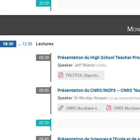
20:00
Mon
Lectures
08:30
→
12:30
Présentation du High School Teacher P
08:30
Speaker
:
Jeff Wiener
(
CERN
)
FRLTP24_Objectives.pdf
Présentation du CNRS/IN2P3 -- CNRS "Nucl
09:00
Speaker
:
Dr
Nicolas Arnaud
(
IJCLab (Université Par
CNRS Nucléaire et Particules (CNRS/IN2P3)
09:30
Présentation de Sciences à l'Ecole et de 
09:45