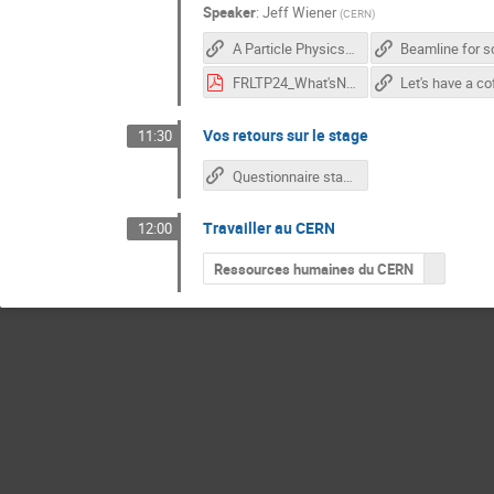
Speaker
:
Jeff Wiener
(
CERN
)
A Particle Physics Course for High-School Students
FRLTP24_What'sNext.pdf
Vos retours sur le stage
11:30
Questionnaire stage CERN 2024
Travailler au CERN
12:00
Ressources humaines du CERN