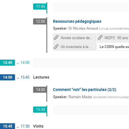
11:45
Ressources pédagogiques
12:00
Speaker
:
Dr
Nicolas Arnaud
(
IJCLab (Université Par
Année scolaire de la physique 2023-2024
IN2P3 : 50 ans
Un inventaire à la Prévert ...
Le CERN quelle av
12:45
→
14:00
Lectures
14:00
→
15:45
Comment "voir" les particules (2/2)
14:00
Speaker
:
Romain Madar
(
Université Clermont Auverg
15:30
Visits
15:45
→
17:30