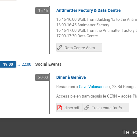
Antimatter Factory & Data Centre
15:45
15:45-16:00 Walk from Building 13 to the Antim
16:00-16:45 Antimatter Factory
16:45-17:00 Walk from the Antimatter Factory t
17:00-17:30 Data Centre
Data Centre Animations
Social Events
19:00
→
22:00
Dîner à Genève
20:00
Restaurant «
Cave Valaisanne
», 23 Bd George
Accessible en tram depuis le CERN -- accès P
diner.pdf
Trajet entre l'arrêt du tram et le restaurant.
Thur