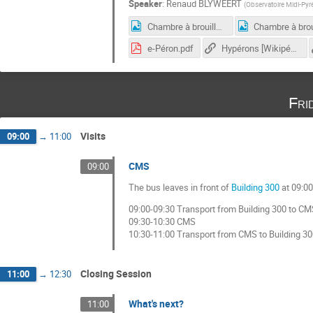
Speaker
:
Renaud BLYWEERT
(
Observatoire Midi-Pyr
Chambre à brouillard - alpha.jpg
e-Péron.pdf
Hypérons [Wikipédia]
Fri
Visits
09:00
→
11:00
CMS
09:00
The bus leaves in front of
Building 300
at 09:00
09:00-09:30 Transport from Building 300 to CM
09:30-10:30 CMS
10:30-11:00 Transport from CMS to Building 30
Closing Session
11:00
→
12:30
What's next?
11:00