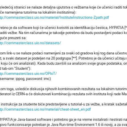
sledećoj stranici se nalaze detaljna uputstva o vežbama koje će učenici radit
ače namenjena tutorima na lokalnim institutima):
tp://cernmasterclass.uio.no/material/InstituteInstructions-Zpath.pdf
rebno je da software koji će učenici koristiti za identifikaciju čestica, HYPATIA 
raditi vežbe. Na tim računarima je takodje potrebno da budu postavljeni podaci koji
uće preuzeti sa:
tp://cernmasterclass.uio.no/datasets/
tom link-u se nalaze podaci namenjeni za svaki od gradova koji tog dana učestv
d, a svaki dataset je podeljen na 20 podgrupa [**]. Potrebno je da učenici učit
 koju će oni analizirati). Kada budu završili sa analizom svoje grupe podataka, on
d tab-om "Student"):
tp://cernmasterclass.uio.no/OPloT/
ername: ippog, password: imc)
om toga, uslediće diskusija njihovih kombinovanih rezultata sa lokalnim tutorim
eratori iz CERN-a će diskutovati kombinaciju rezulata svih instituta koji rade M
 instrukcije za studente biće predstavljene u tutorial-u za vežbe, a kratak sažetak
tp://cernmasterclass.uio.no/material/cheat-sheet_en.pdf
 HYPATIA je Java-based software i potrebno ga je na vreme instalirati i testirati n
govo funkcionisanje potreban je Java Run-time Environment 1.6 ili noviji, a za sva