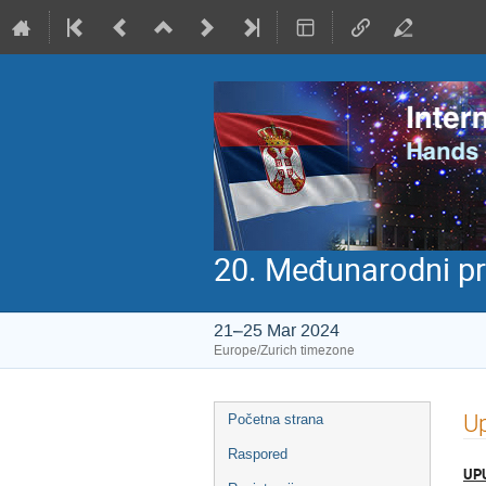
20. Međunarodni pr
21–25 Mar 2024
Europe/Zurich timezone
Event
Up
Početna strana
menu
Raspored
UP