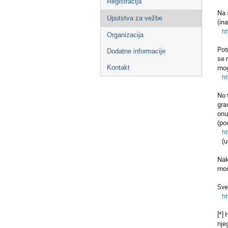
Registracija
Na 
Uputstva za vežbe
(in
ht
Organizacija
Pot
Dodatne informacije
se 
mog
Kontakt
ht
No 
gra
onu
(po
ht
(us
Nak
mod
Sve
ht
[*]
nje