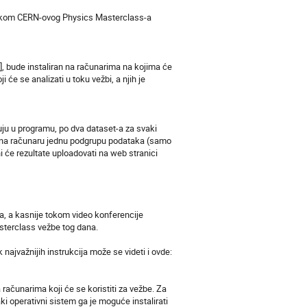
i tokom CERN-ovog Physics Masterclass-a
[*], bude instaliran na računarima na kojima će
 će se analizati u toku vežbi, a njih je
uju u programu, po dva dataset-a za svaki
aju na računaru jednu podgrupu podataka (samo
i će rezultate uploadovati na web stranici
a, a kasnije tokom video konferencije
asterclass vežbe tog dana.
 najvažnijih instrukcija može se videti i ovde:
a računarima koji će se koristiti za vežbe. Za
ki operativni sistem ga je moguće instalirati