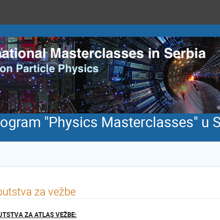
ogram "Physics Masterclasses" u Sr
utstva za vežbe
UTSTVA ZA ATLAS VEŽBE: